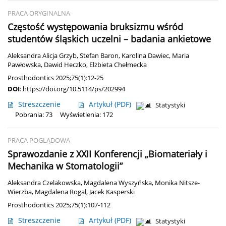
PRACA ORYGINALNA
Częstość występowania bruksizmu wśród
studentów śląskich uczelni – badania ankietowe
Aleksandra Alicja Grzyb
,
Stefan Baron
,
Karolina Dawiec
,
Maria
Pawłowska
,
Dawid Heczko
,
Elżbieta Chełmecka
Prosthodontics 2025;75(1):12-25
DOI
:
https://doi.org/10.5114/ps/202994
Streszczenie
Artykuł
(PDF)
Statystyki
Pobrania: 73
Wyświetlenia: 172
PRACA POGLĄDOWA
Sprawozdanie z XXII Konferencji „Biomateriały i
Mechanika w Stomatologii”
Aleksandra Czelakowska
,
Magdalena Wyszyńska
,
Monika Nitsze-
Wierzba
,
Magdalena Rogal
,
Jacek Kasperski
Prosthodontics 2025;75(1):107-112
Streszczenie
Artykuł
(PDF)
Statystyki