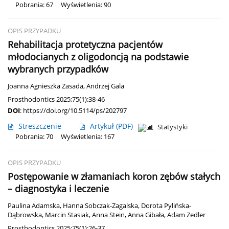
Pobrania: 67
Wyświetlenia: 90
OPIS PRZYPADKU
Rehabilitacja protetyczna pacjentów
młodocianych z oligodoncją na podstawie
wybranych przypadków
Joanna Agnieszka Zasada
,
Andrzej Gala
Prosthodontics 2025;75(1):38-46
DOI
:
https://doi.org/10.5114/ps/202797
Streszczenie
Artykuł
(PDF)
Statystyki
Pobrania: 70
Wyświetlenia: 167
OPIS PRZYPADKU
Postępowanie w złamaniach koron zębów stałych
– diagnostyka i leczenie
Paulina Adamska
,
Hanna Sobczak-Zagalska
,
Dorota Pylińska-
Dąbrowska
,
Marcin Stasiak
,
Anna Stein
,
Anna Gibała
,
Adam Zedler
Prosthodontics 2025;75(1):26-37