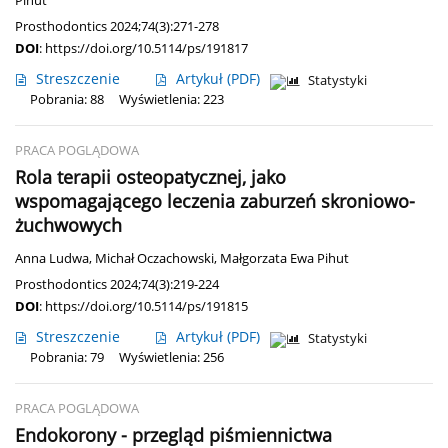
Pihut
Prosthodontics 2024;74(3):271-278
DOI
:
https://doi.org/10.5114/ps/191817
Streszczenie
Artykuł
(PDF)
Statystyki
Pobrania: 88
Wyświetlenia: 223
PRACA POGLĄDOWA
Rola terapii osteopatycznej, jako
wspomagającego leczenia zaburzeń skroniowo-
żuchwowych
Anna Ludwa
,
Michał Oczachowski
,
Małgorzata Ewa Pihut
Prosthodontics 2024;74(3):219-224
DOI
:
https://doi.org/10.5114/ps/191815
Streszczenie
Artykuł
(PDF)
Statystyki
Pobrania: 79
Wyświetlenia: 256
PRACA POGLĄDOWA
Endokorony - przegląd piśmiennictwa