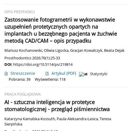
OPIS PRZYPADKU
Zastosowanie fotogrametrii w wykonawstwie
uzupełnień protetycznych opartych na
implantach u bezzębnego pacjenta w żuchwie
metodą CAD/CAM – opis przypadku
Mariusz Kochanowski
,
Oliwia Ligocka
,
Gracjan Kowalczyk
,
Beata Dejak
Prosthodontics 2026;76(1):25-33
DOI
:
https://doi.org/10.5114/ps/219814
Streszczenie
Artykuł
(PDF)
Statystyki
Pobrania: 39
Wyświetlenia: 118
PRACA POGLĄDOWA
AI - sztuczna inteligencja w protetyce
stomatologicznej - przegląd piśmiennictwa
Katarzyna Kamalska-Kossuth
,
Paula Aleksandra Łasica
,
Teresa
Sierpińska