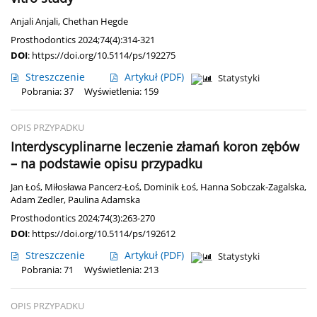
Anjali Anjali
,
Chethan Hegde
Prosthodontics 2024;74(4):314-321
DOI
:
https://doi.org/10.5114/ps/192275
Streszczenie
Artykuł
(PDF)
Statystyki
Pobrania: 37
Wyświetlenia: 159
OPIS PRZYPADKU
Interdyscyplinarne leczenie złamań koron zębów
– na podstawie opisu przypadku
Jan Łoś
,
Miłosława Pancerz-Łoś
,
Dominik Łoś
,
Hanna Sobczak-Zagalska
,
Adam Zedler
,
Paulina Adamska
Prosthodontics 2024;74(3):263-270
DOI
:
https://doi.org/10.5114/ps/192612
Streszczenie
Artykuł
(PDF)
Statystyki
Pobrania: 71
Wyświetlenia: 213
OPIS PRZYPADKU