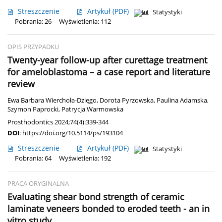
Streszczenie
Artykuł
(PDF)
Statystyki
Pobrania: 26
Wyświetlenia: 112
OPIS PRZYPADKU
Twenty-year follow-up after curettage treatment
for ameloblastoma – a case report and literature
review
Ewa Barbara Wierchoła-Dzięgo
,
Dorota Pyrzowska
,
Paulina Adamska
,
Szymon Paprocki
,
Patrycja Warmowska
Prosthodontics 2024;74(4):339-344
DOI
:
https://doi.org/10.5114/ps/193104
Streszczenie
Artykuł
(PDF)
Statystyki
Pobrania: 64
Wyświetlenia: 192
PRACA ORYGINALNA
Evaluating shear bond strength of ceramic
laminate veneers bonded to eroded teeth - an in
vitro study