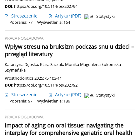
DOI
:
https://doi.org/10.5114/ps/202794
Streszczenie
Artykuł
(PDF)
Statystyki
Pobrania: 77
Wyświetlenia: 164
PRACA POGLĄDOWA
Wpływ stresu na bruksizm podczas snu u dzieci –
przegląd literatury
Katarzyna Dębska
,
Klara Saczuk
,
Monika Magdalena Łukomska-
Szymańska
Prosthodontics 2025;75(1):3-11
DOI
:
https://doi.org/10.5114/ps/202792
Streszczenie
Artykuł
(PDF)
Statystyki
Pobrania: 97
Wyświetlenia: 186
PRACA POGLĄDOWA
Impact of aging on oral tissue: navigating the
interplay for comprehensive geriatric oral health