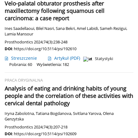
Velo-palatal obturator prosthesis after
maxillectomy following squamous cell
carcinoma: a case report
Ines Saadellaoui
,
Bilel Nasri
,
Sana Bekri
,
Amel Labidi
,
Sameh Rezigui
,
Lamia Mansour
Prosthodontics 2024;74(3):238-248
DOI
:
https://doi.org/10.5114/ps/192610
Streszczenie
Artykuł
(PDF)
Statystyki
Pobrania: 60
Wyświetlenia: 182
PRACA ORYGINALNA
Analysis of eating and drinking habits of young
people and the correlation of these activities with
cervical dental pathology
Iryna Zabolotna
,
Tatiana Bogdanova
,
Svitlana Yarova
,
Olena
Genzytska
Prosthodontics 2024;74(3):207-218
DOI
:
https://doi.org/10.5114/ps/192609