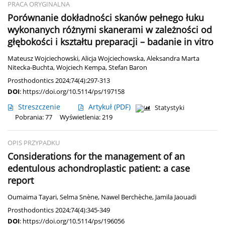
PRACA ORYGINALNA
Porównanie dokładności skanów pełnego łuku
wykonanych różnymi skanerami w zależności od
głębokości i kształtu preparacji – badanie in vitro
Mateusz Wojciechowski
,
Alicja Wojciechowska
,
Aleksandra Marta
Nitecka-Buchta
,
Wojciech Kempa
,
Stefan Baron
Prosthodontics 2024;74(4):297-313
DOI
:
https://doi.org/10.5114/ps/197158
Streszczenie
Artykuł
(PDF)
Statystyki
Pobrania: 77
Wyświetlenia: 219
OPIS PRZYPADKU
Considerations for the management of an
edentulous achondroplastic patient: a case
report
Oumaima Tayari
,
Selma Snène
,
Nawel Berchèche
,
Jamila Jaouadi
Prosthodontics 2024;74(4):345-349
DOI
:
https://doi.org/10.5114/ps/196056