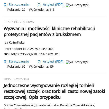
Streszczenie
Artykuł
(PDF)
Statystyki
Pobrania: 29
Wyświetlenia: 113
PRACA POGLĄDOWA
Wyzwania i możliwości kliniczne rehabilitacji
protetycznej pacjentów z bruksizmem
Iga Kuźmińska
Prosthodontics 2025;75(4):358-364
DOI
:
https://doi.org/10.5114/ps/215018
Streszczenie
Artykuł
(PDF)
Statystyki
Pobrania: 62
Wyświetlenia: 154
OPIS PRZYPADKU
Jednoczesne występowanie rozległej torbieli
resztkowej szczęki oraz torbieli zastoinowej zatoki
szczękowej. Opis przypadku
Michał Oszwałdowski
,
Jolanta Sikorska
,
Karolina Oszwałdowska
,