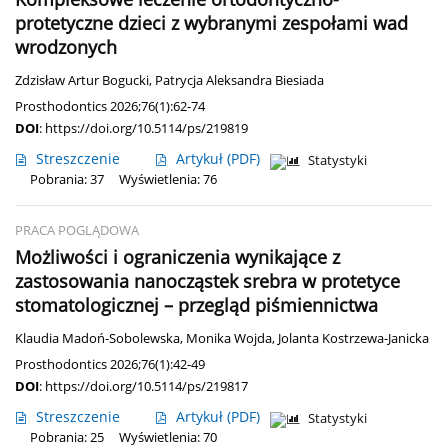
protetyczne dzieci z wybranymi zespołami wad
wrodzonych
Zdzisław Artur Bogucki
,
Patrycja Aleksandra Biesiada
Prosthodontics 2026;76(1):62-74
DOI
:
https://doi.org/10.5114/ps/219819
Streszczenie
Artykuł
(PDF)
Statystyki
Pobrania: 37
Wyświetlenia: 76
PRACA POGLĄDOWA
Możliwości i ograniczenia wynikające z
zastosowania nanocząstek srebra w protetyce
stomatologicznej – przegląd piśmiennictwa
Klaudia Madoń-Sobolewska
,
Monika Wojda
,
Jolanta Kostrzewa-Janicka
Prosthodontics 2026;76(1):42-49
DOI
:
https://doi.org/10.5114/ps/219817
Streszczenie
Artykuł
(PDF)
Statystyki
Pobrania: 25
Wyświetlenia: 70