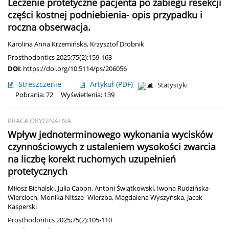
Leczenie protetyczne pacjenta po zabiegu resekcji
części kostnej podniebienia- opis przypadku i
roczna obserwacja.
Karolina Anna Krzemińska
,
Krzysztof Drobnik
Prosthodontics 2025;75(2):159-163
DOI
:
https://doi.org/10.5114/ps/206056
Streszczenie
Artykuł
(PDF)
Statystyki
Pobrania: 72
Wyświetlenia: 139
PRACA ORYGINALNA
Wpływ jednoterminowego wykonania wycisków
czynnościowych z ustaleniem wysokości zwarcia
na liczbę korekt ruchomych uzupełnień
protetycznych
Miłosz Bichalski
,
Julia Cabon
,
Antoni Świątkowski
,
Iwona Rudzińska-
Wiercioch
,
Monika Nitsze- Wierzba
,
Magdalena Wyszyńska
,
Jacek
Kasperski
Prosthodontics 2025;75(2):105-110