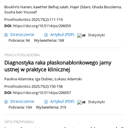
Boukhris Hanen
,
kawther Belhaj salah
,
Hajer Zidani
,
Ghada Bouslema
,
Souha ben Youssef
Prosthodontics 2025;75(2):111-119
DOI
:
https://doi.org/10.5114/ps/206059
Streszczenie
Artykuł
(PDF)
Statystyki
Pobrania: 94
Wyświetlenia: 168
PRACA POGLĄDOWA
Diagnostyka raka płaskonabłonkowego jamy
ustnej w praktyce klinicznej
Paulina Adamska
,
Iga Dubiec
,
Łukasz Adamski
Prosthodontics 2025;75(2):150-158
DOI
:
https://doi.org/10.5114/ps/206057
Streszczenie
Artykuł
(PDF)
Statystyki
Pobrania: 104
Wyświetlenia: 319
OPIS PRZYPADKU