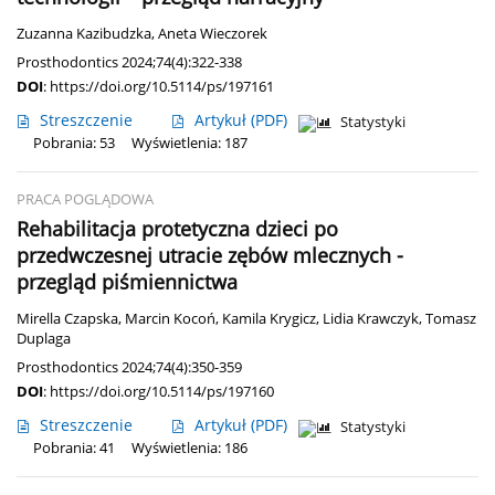
Zuzanna Kazibudzka
,
Aneta Wieczorek
Prosthodontics 2024;74(4):322-338
DOI
:
https://doi.org/10.5114/ps/197161
Streszczenie
Artykuł
(PDF)
Statystyki
Pobrania: 53
Wyświetlenia: 187
PRACA POGLĄDOWA
Rehabilitacja protetyczna dzieci po
przedwczesnej utracie zębów mlecznych -
przegląd piśmiennictwa
Mirella Czapska
,
Marcin Kocoń
,
Kamila Krygicz
,
Lidia Krawczyk
,
Tomasz
Duplaga
Prosthodontics 2024;74(4):350-359
DOI
:
https://doi.org/10.5114/ps/197160
Streszczenie
Artykuł
(PDF)
Statystyki
Pobrania: 41
Wyświetlenia: 186