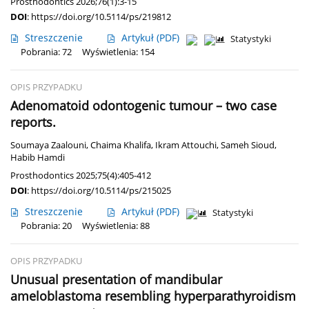
Prosthodontics 2026;76(1):3-15
DOI
:
https://doi.org/10.5114/ps/219812
Streszczenie
Artykuł
(PDF)
Statystyki
Pobrania: 72
Wyświetlenia: 154
OPIS PRZYPADKU
Adenomatoid odontogenic tumour – two case
reports.
Soumaya Zaalouni
,
Chaima Khalifa
,
Ikram Attouchi
,
Sameh Sioud
,
Habib Hamdi
Prosthodontics 2025;75(4):405-412
DOI
:
https://doi.org/10.5114/ps/215025
Streszczenie
Artykuł
(PDF)
Statystyki
Pobrania: 20
Wyświetlenia: 88
OPIS PRZYPADKU
Unusual presentation of mandibular
ameloblastoma resembling hyperparathyroidism