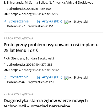
S. Shivananda
,
M. Sanha Bellad
,
N. Priyanka
,
Vidya G Doddawad
Prosthodontics 2025;75(1):89-100
DOI
:
https://doi.org/10.5114/ps/197159
Streszczenie
Artykuł
(PDF)
Statystyki
Pobrania: 27
Wyświetlenia: 151
PRACA POGLĄDOWA
Protetyczny problem usytuowania osi implantu
25 lat temu i dziś
Piotr Stendera
,
Bohdan Bączkowski
Prosthodontics 2024;74(4):377-383
DOI
:
https://doi.org/10.5114/ps/197165
Streszczenie
Artykuł
(PDF)
Statystyki
Pobrania: 46
Wyświetlenia: 129
PRACA POGLĄDOWA
Diagnostyka starcia zębów w erze nowych
technologii – przegląd narracyjny