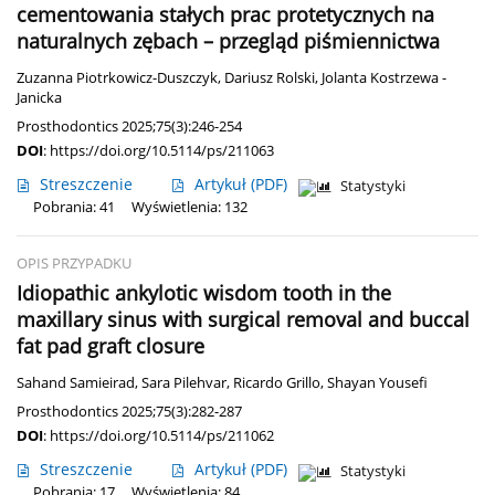
cementowania stałych prac protetycznych na
naturalnych zębach – przegląd piśmiennictwa
Zuzanna Piotrkowicz-Duszczyk
,
Dariusz Rolski
,
Jolanta Kostrzewa -
Janicka
Prosthodontics 2025;75(3):246-254
DOI
:
https://doi.org/10.5114/ps/211063
Streszczenie
Artykuł
(PDF)
Statystyki
Pobrania: 41
Wyświetlenia: 132
OPIS PRZYPADKU
Idiopathic ankylotic wisdom tooth in the
maxillary sinus with surgical removal and buccal
fat pad graft closure
Sahand Samieirad
,
Sara Pilehvar
,
Ricardo Grillo
,
Shayan Yousefi
Prosthodontics 2025;75(3):282-287
DOI
:
https://doi.org/10.5114/ps/211062
Streszczenie
Artykuł
(PDF)
Statystyki
Pobrania: 17
Wyświetlenia: 84