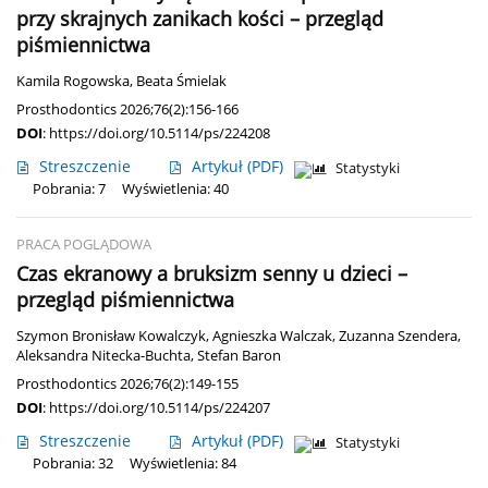
przy skrajnych zanikach kości – przegląd
piśmiennictwa
Kamila Rogowska
,
Beata Śmielak
Prosthodontics 2026;76(2):156-166
DOI
:
https://doi.org/10.5114/ps/224208
Streszczenie
Artykuł
(PDF)
Statystyki
Pobrania: 7
Wyświetlenia: 40
PRACA POGLĄDOWA
Czas ekranowy a bruksizm senny u dzieci –
przegląd piśmiennictwa
Szymon Bronisław Kowalczyk
,
Agnieszka Walczak
,
Zuzanna Szendera
,
Aleksandra Nitecka-Buchta
,
Stefan Baron
Prosthodontics 2026;76(2):149-155
DOI
:
https://doi.org/10.5114/ps/224207
Streszczenie
Artykuł
(PDF)
Statystyki
Pobrania: 32
Wyświetlenia: 84