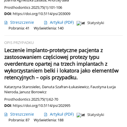
Joanna Agnieszka Zasada
,
Andrzej Gala
Prosthodontics 2025;75(1):101-106
DOI
:
https://doi.org/10.5114/ps/203009
Streszczenie
Artykuł
(PDF)
Statystyki
Pobrania: 41
Wyświetlenia: 140
OPIS PRZYPADKU
Leczenie implanto-protetyczne pacjenta z
zastosowaniem częściowej protezy typu
overdenture opartej na trzech implantach z
wykorzystaniem belki i lokatora jako elementów
retencyjnych – opis przypadku.
Katarzyna Starosielec
,
Danuta Szafran-Łukasiewicz
,
Faustyna Łucja
Nieroda
,
Janusz Borowicz
Prosthodontics 2025;75(1):62-70
DOI
:
https://doi.org/10.5114/ps/202995
Streszczenie
Artykuł
(PDF)
Statystyki
Pobrania: 87
Wyświetlenia: 188