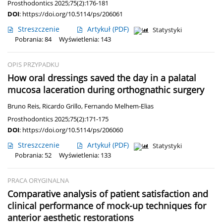
Prosthodontics 2025;75(2):176-181
DOI
:
https://doi.org/10.5114/ps/206061
Streszczenie
Artykuł
(PDF)
Statystyki
Pobrania: 84
Wyświetlenia: 143
OPIS PRZYPADKU
How oral dressings saved the day in a palatal
mucosa laceration during orthognathic surgery
Bruno Reis
,
Ricardo Grillo
,
Fernando Melhem-Elias
Prosthodontics 2025;75(2):171-175
DOI
:
https://doi.org/10.5114/ps/206060
Streszczenie
Artykuł
(PDF)
Statystyki
Pobrania: 52
Wyświetlenia: 133
PRACA ORYGINALNA
Comparative analysis of patient satisfaction and
clinical performance of mock-up techniques for
anterior aesthetic restorations