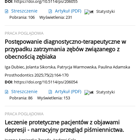
DOI
:
https://doi.org/10.5114/ps/206055
Streszczenie
Artykuł
(PDF)
Statystyki
Pobrania: 106
Wyświetlenia: 231
PRACA POGLĄDOWA
Postępowanie diagnostyczno-terapeutyczne w
przypadku zatrzymania zębów związanego z
obecnością zębiaka
Iga Dubiec
,
Jolanta Sikorska
,
Patrycja Warmowska
,
Paulina Adamska
Prosthodontics 2025;75(2):164-170
DOI
:
https://doi.org/10.5114/ps/206054
Streszczenie
Artykuł
(PDF)
Statystyki
Pobrania: 86
Wyświetlenia: 153
PRACA POGLĄDOWA
Leczenie protetyczne pacjentów z objawami
depresji - narracyjny przegląd piśmiennictwa.