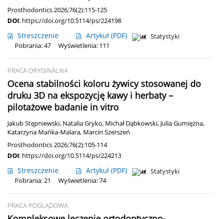
Prosthodontics 2026;76(2):115-125
DOI
:
https://doi.org/10.5114/ps/224198
Streszczenie
Artykuł
(PDF)
Statystyki
Pobrania: 47
Wyświetlenia: 111
PRACA ORYGINALNA
Ocena stabilności koloru żywicy stosowanej do
druku 3D na ekspozycję kawy i herbaty –
pilotażowe badanie in vitro
Jakub Stępniewski
,
Natalia Gryko
,
Michał Dąbkowski
,
Julia Gumiężna
,
Katarzyna Mańka-Malara
,
Marcin Szerszeń
Prosthodontics 2026;76(2):105-114
DOI
:
https://doi.org/10.5114/ps/224213
Streszczenie
Artykuł
(PDF)
Statystyki
Pobrania: 21
Wyświetlenia: 74
PRACA POGLĄDOWA
Kompleksowe leczenie ortodontyczno-