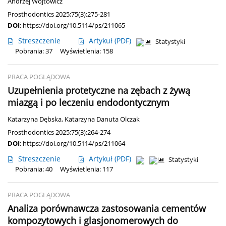
Andrzej Wojtowicz
Prosthodontics 2025;75(3):275-281
DOI
:
https://doi.org/10.5114/ps/211065
Streszczenie
Artykuł
(PDF)
Statystyki
Pobrania: 37
Wyświetlenia: 158
PRACA POGLĄDOWA
Uzupełnienia protetyczne na zębach z żywą
miazgą i po leczeniu endodontycznym
Katarzyna Dębska
,
Katarzyna Danuta Olczak
Prosthodontics 2025;75(3):264-274
DOI
:
https://doi.org/10.5114/ps/211064
Streszczenie
Artykuł
(PDF)
Statystyki
Pobrania: 40
Wyświetlenia: 117
PRACA POGLĄDOWA
Analiza porównawcza zastosowania cementów
kompozytowych i glasjonomerowych do