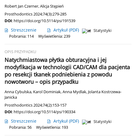
Robert Jan Czerner
,
Alicja Stępień
Prosthodontics 2024;74(3):279-285
DOI
:
https://doi.org/10.5114/ps/191539
Streszczenie
Artykuł
(PDF)
Statystyki
Pobrania: 114
Wyświetlenia: 239
OPIS PRZYPADKU
Natychmiastowa płytka obturacyjna i jej
modyfikacja w technologii CAD/CAM dla pacjenta
po resekcji tkanek podniebienia z powodu
nowotworu – opis przypadku
Anna Cybulska
,
Karol Dominiak
,
Anna Mydlak
,
Jolanta Kostrzewa-
Janicka
Prosthodontics 2024;74(2):153-157
DOI
:
https://doi.org/10.5114/ps/190334
Streszczenie
Artykuł
(PDF)
Statystyki
Pobrania: 56
Wyświetlenia: 193