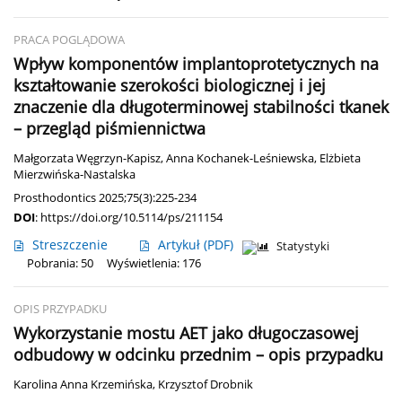
PRACA POGLĄDOWA
Wpływ komponentów implantoprotetycznych na
kształtowanie szerokości biologicznej i jej
znaczenie dla długoterminowej stabilności tkanek
– przegląd piśmiennictwa
Małgorzata Węgrzyn-Kapisz
,
Anna Kochanek-Leśniewska
,
Elżbieta
Mierzwińska-Nastalska
Prosthodontics 2025;75(3):225-234
DOI
:
https://doi.org/10.5114/ps/211154
Streszczenie
Artykuł
(PDF)
Statystyki
Pobrania: 50
Wyświetlenia: 176
OPIS PRZYPADKU
Wykorzystanie mostu AET jako długoczasowej
odbudowy w odcinku przednim – opis przypadku
Karolina Anna Krzemińska
,
Krzysztof Drobnik