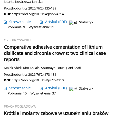
Jolanta Kostrzewa-Janicka
Prosthodontics 2026;76(2):135-139
DOI
:
https://doi.org/10.5114/ps/224214
Streszczenie
Artykuł
(PDF)
Statystyki
Pobrania: 9
Wyświetlenia: 31
OPIS PRZYPADKU
Comparative adhesive cementation of lithium
disilicate and zirconia crowns: two clinical case
reports
Malek Abidi
,
Rim Kallala
,
Soumaya Touzi
,
Jilani Saafi
Prosthodontics 2026;76(2):173-181
DOI
:
https://doi.org/10.5114/ps/224210
Streszczenie
Artykuł
(PDF)
Statystyki
Pobrania: 15
Wyświetlenia: 37
PRACA POGLĄDOWA
Krótkie implanty zębowe w uzupełnianiu braków