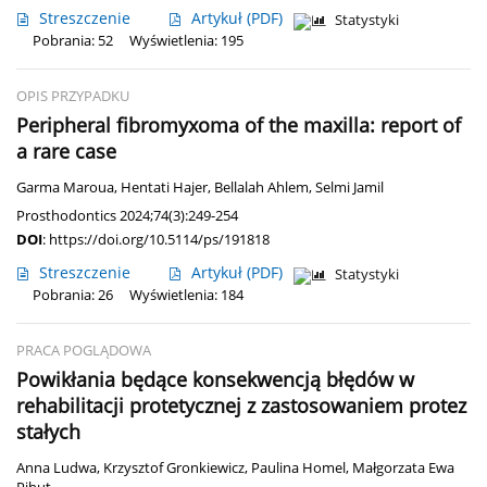
Streszczenie
Artykuł
(PDF)
Statystyki
Pobrania: 52
Wyświetlenia: 195
OPIS PRZYPADKU
Peripheral fibromyxoma of the maxilla: report of
a rare case
Garma Maroua
,
Hentati Hajer
,
Bellalah Ahlem
,
Selmi Jamil
Prosthodontics 2024;74(3):249-254
DOI
:
https://doi.org/10.5114/ps/191818
Streszczenie
Artykuł
(PDF)
Statystyki
Pobrania: 26
Wyświetlenia: 184
PRACA POGLĄDOWA
Powikłania będące konsekwencją błędów w
rehabilitacji protetycznej z zastosowaniem protez
stałych
Anna Ludwa
,
Krzysztof Gronkiewicz
,
Paulina Homel
,
Małgorzata Ewa