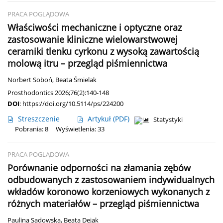
PRACA POGLĄDOWA
Właściwości mechaniczne i optyczne oraz
zastosowanie kliniczne wielowarstwowej
ceramiki tlenku cyrkonu z wysoką zawartością
molową itru – przegląd piśmiennictwa
Norbert Soboń
,
Beata Śmielak
Prosthodontics 2026;76(2):140-148
DOI
:
https://doi.org/10.5114/ps/224200
Streszczenie
Artykuł
(PDF)
Statystyki
Pobrania: 8
Wyświetlenia: 33
PRACA POGLĄDOWA
Porównanie odporności na złamania zębów
odbudowanych z zastosowaniem indywidualnych
wkładów koronowo korzeniowych wykonanych z
różnych materiałów – przegląd piśmiennictwa
Paulina Sadowska
,
Beata Dejak