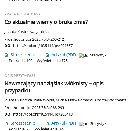
PRACA POGLĄDOWA
Co aktualnie wiemy o bruksizmie?
Jolanta Kostrzewa-Janicka
Prosthodontics 2025;75(3):203-212
DOI
:
https://doi.org/10.5114/ps/204667
Streszczenie
Artykuł
(PDF)
Statystyki
Pobrania: 109
Wyświetlenia: 175
OPIS PRZYPADKU
Nawracający nadziąślak włóknisty – opis
przypadku.
Jolanta Sikorska
,
Rafał Wojda
,
Michał Oszwałdowski
,
Andrzej Wojtowicz
Prosthodontics 2025;75(3):288-293
DOI
:
https://doi.org/10.5114/ps/203413
Streszczenie
Artykuł
(PDF)
Statystyki
Pobrania: 28
Wyświetlenia: 146