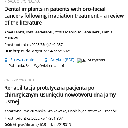
PRACA ORYGINALNA
Dental implants in patients with oro-facial
cancers following irradiation treatment – a review
of the literature
Amel Labidi
,
Ines Saadellaoui
,
Yosra Mabrouk
,
Sana Bekri
,
Lamia
Mansour
Prosthodontics 2025;75(4):349-357
DOI
:
https://doi.org/10.5114/ps/215021
Streszczenie
Artykuł
(PDF)
Statystyki
Pobrania: 34
Wyświetlenia: 116
OPIS PRZYPADKU
Rehabilitacja protetyczna pacjenta po
chirurgicznym usunięciu nowotworu dna jamy
ustnej.
Katarzyna Ewa Żurańska-Szałkowska
,
Daniela Janiszewska-Czachór
Prosthodontics 2025;75(4):391-397
DOI
:
https://doi.org/10.5114/ps/215019