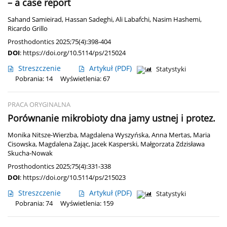
– a case report
Sahand Samieirad
,
Hassan Sadeghi
,
Ali Labafchi
,
Nasim Hashemi
,
Ricardo Grillo
Prosthodontics 2025;75(4):398-404
DOI
:
https://doi.org/10.5114/ps/215024
Streszczenie
Artykuł
(PDF)
Statystyki
Pobrania: 14
Wyświetlenia: 67
PRACA ORYGINALNA
Porównanie mikrobioty dna jamy ustnej i protez.
Monika Nitsze-Wierzba
,
Magdalena Wyszyńska
,
Anna Mertas
,
Maria
Cisowska
,
Magdalena Zając
,
Jacek Kasperski
,
Małgorzata Zdzisława
Skucha-Nowak
Prosthodontics 2025;75(4):331-338
DOI
:
https://doi.org/10.5114/ps/215023
Streszczenie
Artykuł
(PDF)
Statystyki
Pobrania: 74
Wyświetlenia: 159