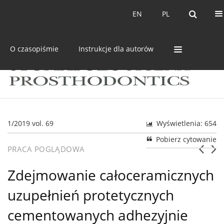
Bieżący numer
Archiwum
EN
PL
EN
PL
O czasopiśmie
Instrukcje dla autorów
1/2019 vol. 69
Wyświetlenia: 654
Pobierz cytowanie
PRACA POGLĄDOWA
Zdejmowanie całoceramicznych
uzupełnień protetycznych
cementowanych adhezyjnie