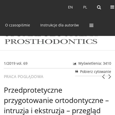
Bieżący numer
Archiwum
EN
PL
EN
PL
O czasopiśmie
Instrukcje dla autorów
1/2019 vol. 69
Wyświetlenia: 3410
Pobierz cytowanie
PRACA POGLĄDOWA
Przedprotetyczne
przygotowanie ortodontyczne –
intruzja i ekstruzja – przegląd