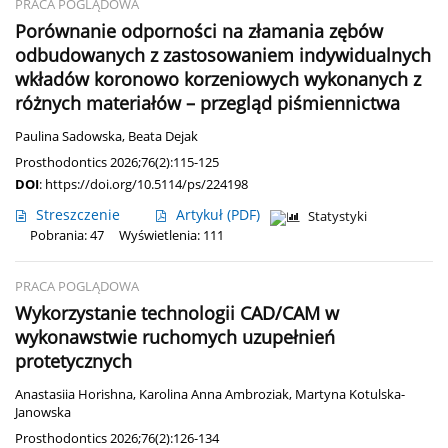
PRACA POGLĄDOWA
Porównanie odporności na złamania zębów
odbudowanych z zastosowaniem indywidualnych
wkładów koronowo korzeniowych wykonanych z
różnych materiałów – przegląd piśmiennictwa
Paulina Sadowska
,
Beata Dejak
Prosthodontics 2026;76(2):115-125
DOI
:
https://doi.org/10.5114/ps/224198
Streszczenie
Artykuł
(PDF)
Statystyki
Pobrania: 47
Wyświetlenia: 111
PRACA POGLĄDOWA
Wykorzystanie technologii CAD/CAM w
wykonawstwie ruchomych uzupełnień
protetycznych
Anastasiia Horishna
,
Karolina Anna Ambroziak
,
Martyna Kotulska-
Janowska
Prosthodontics 2026;76(2):126-134