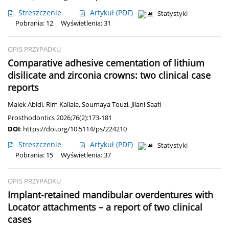
Streszczenie
Artykuł
(PDF)
Statystyki
Pobrania: 12
Wyświetlenia: 31
OPIS PRZYPADKU
Comparative adhesive cementation of lithium
disilicate and zirconia crowns: two clinical case
reports
Malek Abidi
,
Rim Kallala
,
Soumaya Touzi
,
Jilani Saafi
Prosthodontics 2026;76(2):173-181
DOI
:
https://doi.org/10.5114/ps/224210
Streszczenie
Artykuł
(PDF)
Statystyki
Pobrania: 15
Wyświetlenia: 37
OPIS PRZYPADKU
Implant-retained mandibular overdentures with
Locator attachments – a report of two clinical
cases