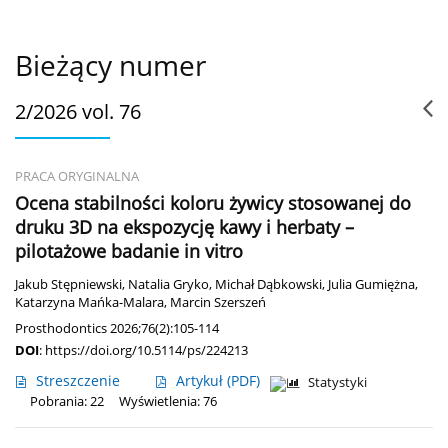
Bieżący numer
2/2026 vol. 76
PRACA ORYGINALNA
Ocena stabilności koloru żywicy stosowanej do
druku 3D na ekspozycję kawy i herbaty –
pilotażowe badanie in vitro
Jakub Stępniewski
,
Natalia Gryko
,
Michał Dąbkowski
,
Julia Gumiężna
,
Katarzyna Mańka-Malara
,
Marcin Szerszeń
Prosthodontics 2026;76(2):105-114
DOI
:
https://doi.org/10.5114/ps/224213
Streszczenie
Artykuł
(PDF)
Statystyki
Pobrania: 22
Wyświetlenia: 76