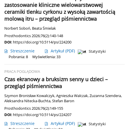
zastosowanie kliniczne wielowarstwowej
ceramiki tlenku cyrkonu z wysoką zawartością
molową itru – przegląd piśmiennictwa
Norbert Soboń
,
Beata Śmielak
Prosthodontics 2026;76(2):140-148
DOI
:
https://doi.org/10.5114/ps/224200
Streszczenie
Artykuł
(PDF)
Statystyki
Pobrania: 8
Wyświetlenia: 33
PRACA POGLĄDOWA
Czas ekranowy a bruksizm senny u dzieci –
przegląd piśmiennictwa
Szymon Bronisław Kowalczyk
,
Agnieszka Walczak
,
Zuzanna Szendera
,
Aleksandra Nitecka-Buchta
,
Stefan Baron
Prosthodontics 2026;76(2):149-155
DOI
:
https://doi.org/10.5114/ps/224207
Streszczenie
Artykuł
(PDF)
Statystyki