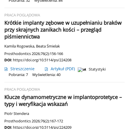
Pobrania: 32
Wyświetlenia: 84
PRACA POGLĄDOWA
Krótkie implanty zębowe w uzupełnianiu braków
przy skrajnych zanikach kości – przegląd
piśmiennictwa
Kamila Rogowska
,
Beata Śmielak
Prosthodontics 2026;76(2):156-166
DOI
:
https://doi.org/10.5114/ps/224208
Streszczenie
Artykuł
(PDF)
Statystyki
Pobrania: 7
Wyświetlenia: 40
PRACA POGLĄDOWA
Klucze dynamometryczne w implantoprotetyce –
typy i weryfikacja wskazań
Piotr Stendera
Prosthodontics 2026;76(2):167-172
DOI
:
https://doi.org/10.5114/ps/224209