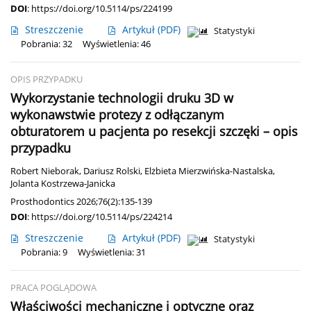
DOI
:
https://doi.org/10.5114/ps/224199
Streszczenie
Artykuł
(PDF)
Statystyki
Pobrania: 32
Wyświetlenia: 46
OPIS PRZYPADKU
Wykorzystanie technologii druku 3D w
wykonawstwie protezy z odłączanym
obturatorem u pacjenta po resekcji szczęki – opis
przypadku
Robert Nieborak
,
Dariusz Rolski
,
Elżbieta Mierzwińska-Nastalska
,
Jolanta Kostrzewa-Janicka
Prosthodontics 2026;76(2):135-139
DOI
:
https://doi.org/10.5114/ps/224214
Streszczenie
Artykuł
(PDF)
Statystyki
Pobrania: 9
Wyświetlenia: 31
PRACA POGLĄDOWA
Właściwości mechaniczne i optyczne oraz