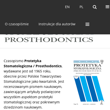
Bieżący numer
Archiwum
EN
PL
EN
PL
O czasopiśmie
Instrukcje dla autorów
Czasopismo
Protetyka
Stomatologiczna / Prosthodontics
,
wydawane jest od 1965 roku,
obecnie przez Polskie Towarzystwo
Stomatologiczne jako kwartalnik. Jest
recenzowanym pismem naukowym,
zawierającym artykuły poświęcone
wszystkim aspektom protetyki
stomatologicznej oraz pokrewnym
dziedzinom naukowym.