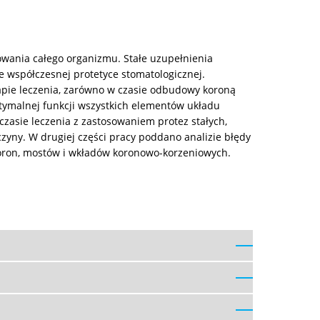
owania całego organizmu. Stałe uzupełnienia
e współczesnej protetyce stomatologicznej.
apie leczenia, zarówno w czasie odbudowy koroną
ptymalnej funkcji wszystkich elementów układu
czasie leczenia z zastosowaniem protez stałych,
czyny. W drugiej części pracy poddano analizie błędy
koron, mostów i wkładów koronowo-korzeniowych.