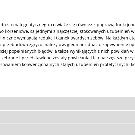
ładu stomatognatycznego, co wiąże się również z poprawą funkcjon
owo-korzeniowe, są jednymi z najczęściej stosowanych uzupełnień w
kliniczne wymagają redukcji tkanek twardych zębów. Na każdym et
ita przebudowa zgryzu, należy uwzględniać i dbać o zapewnienie o
ciej popełnianych błędów, a także wynikających z nich powikłań w 
zebrane i przedstawione zostały powikłania i ich najczęstsze przy
stosowaniem konwencjonalnych stałych uzupełnień protetycznych- 