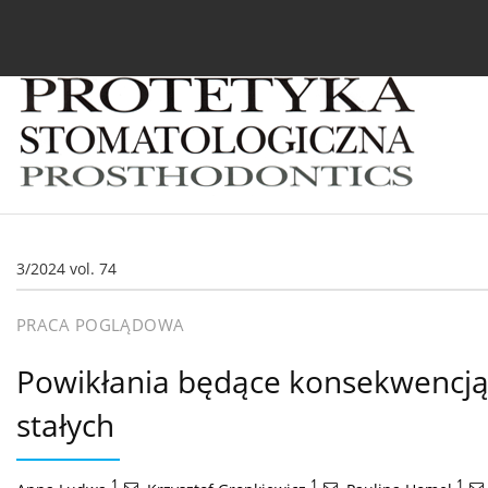
Bieżący numer
Archiwum
O czasopiśmie
In
3/2024 vol. 74
PRACA POGLĄDOWA
Powikłania będące konsekwencją 
stałych
1
,
1
,
1
,