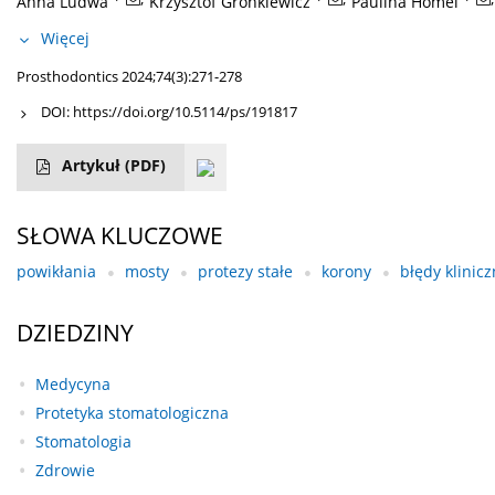
Anna Ludwa
Krzysztof Gronkiewicz
Paulina Homel
Więcej
Prosthodontics 2024;74(3):271-278
DOI:
https://doi.org/10.5114/ps/191817
Artykuł
(PDF)
SŁOWA KLUCZOWE
powikłania
mosty
protezy stałe
korony
błędy klinic
DZIEDZINY
Medycyna
Protetyka stomatologiczna
Stomatologia
Zdrowie