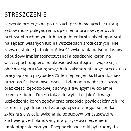
STRESZCZENIE
Leczenie protetyczne po urazach przebiegających z utratą
zębów może polegać na uzupełnieniu braków zębowych
protezami ruchomymi lub uzupełnieniami stałymi opartymi
na zębach własnych lub na wszczepach śródkostnych. Nie
zawsze istnieje jednak możliwość wykonania natychmiastowej
odbudowy implantoprotetycznej a osadzenie koron na
wszczepach dopiero po okresie osteointegracji wiąże się z
obecnością braków zębowych do zakończenia tego procesu. W
pracy opisano przypadek 25-letniej pacjentki, która doznała
urazu części twarzowej czaszki i złamania w obrębie szczęki
oraz części zębodołowej żuchwy z tkwiącymi w odłamie
trzema zębami. Doszło także do wybicia i jakościowego
uszkodzenia koron zębów oraz przebicia powłok skórnych. Po
czterech tygodniach od zabiegu operacyjnego pacjentka
zgłosiła się w celu wykonania odbudowy tymczasowej w
żuchwie przed planowanym w przyszłości leczeniem
implantoprotetycznym. Przypadek pacjentki był trudny do