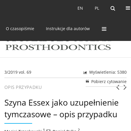
Bieżący numer
Archiwum
EN
PL
EN
PL
O czasopiśmie
Instrukcje dla autorów
3/2019 vol. 69
Wyświetlenia: 5380
Pobierz cytowanie
OPIS PRZYPADKU
Szyna Essex jako uzupełnienie
tymczasowe – opis przypadku
1
,
2