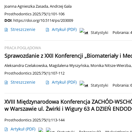
Joanna Agnieszka Zasada
,
Andrzej Gala
Prosthodontics 2025;75(1):101-106
DOI
:
https://doi.org/10.5114/ps/203009
Streszczenie
Artykuł
(PDF)
Statystyki
Pobrania: 
PRACA POGLĄDOWA
Sprawozdanie z XXII Konferencji „Biomateriały i Me
Aleksandra Czelakowska
,
Magdalena Wyszyńska
,
Monika Nitsze-Wierzba
Prosthodontics 2025;75(1):107-112
Streszczenie
Artykuł
(PDF)
Statystyki
Pobrania: 
XVIII Międzynarodowa Konferencja ZACHÓD-WSCHÓD 1
w Warszawie ul. Żwirki i Wigury 63 A DZIEŃ ENDOD
Prosthodontics 2025;75(1):113-144
Artykuł
(PDF)