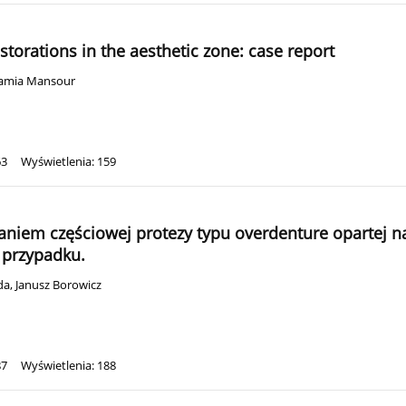
storations in the aesthetic zone: case report
amia Mansour
63
Wyświetlenia: 159
aniem częściowej protezy typu overdenture opartej n
s przypadku.
da
,
Janusz Borowicz
87
Wyświetlenia: 188