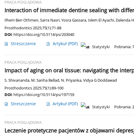
PRACA POGLĄDOWA
Interaction of immediate dentine sealing with differe
Ilhem Ben Othmen
,
Sarra Nasri
,
Yosra Gassara
,
Islem El Ayachi
,
Dalenda 
Prosthodontics 2025;75(1):71-88
DOI
:
https://doi.org/10.5114/ps/203040
Streszczenie
Artykuł
(PDF)
Statystyki
Pobrania: 
PRACA POGLĄDOWA
Impact of aging on oral tissue: navigating the inter
S. Shivananda
,
M. Sanha Bellad
,
N. Priyanka
,
Vidya G Doddawad
Prosthodontics 2025;75(1):89-100
DOI
:
https://doi.org/10.5114/ps/197159
Streszczenie
Artykuł
(PDF)
Statystyki
Pobrania: 
PRACA POGLĄDOWA
Leczenie protetyczne pacjentów z objawami depresj