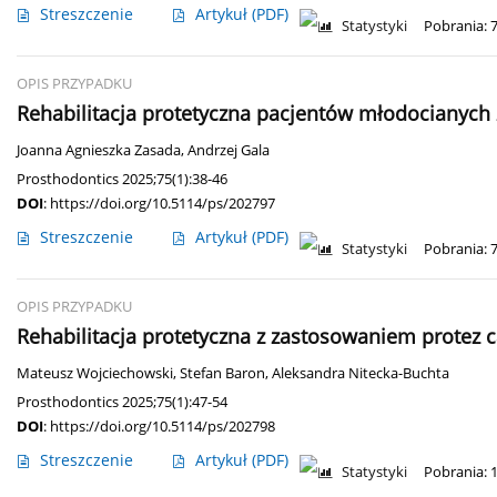
Streszczenie
Artykuł
(PDF)
Statystyki
Pobrania: 
OPIS PRZYPADKU
Rehabilitacja protetyczna pacjentów młodocianych
Joanna Agnieszka Zasada
,
Andrzej Gala
Prosthodontics 2025;75(1):38-46
DOI
:
https://doi.org/10.5114/ps/202797
Streszczenie
Artykuł
(PDF)
Statystyki
Pobrania: 
OPIS PRZYPADKU
Rehabilitacja protetyczna z zastosowaniem protez c
Mateusz Wojciechowski
,
Stefan Baron
,
Aleksandra Nitecka-Buchta
Prosthodontics 2025;75(1):47-54
DOI
:
https://doi.org/10.5114/ps/202798
Streszczenie
Artykuł
(PDF)
Statystyki
Pobrania: 