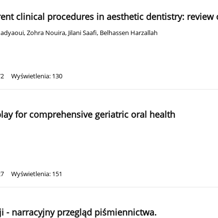
nt clinical procedures in aesthetic dentistry: review o
Hadyaoui
,
Zohra Nouira
,
Jilani Saafi
,
Belhassen Harzallah
72
Wyświetlenia: 130
play for comprehensive geriatric oral health
27
Wyświetlenia: 151
i - narracyjny przegląd piśmiennictwa.