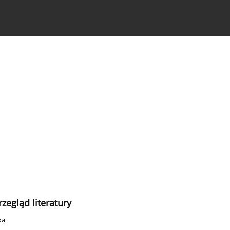
strukcje dla autorów
zegląd literatury
ka