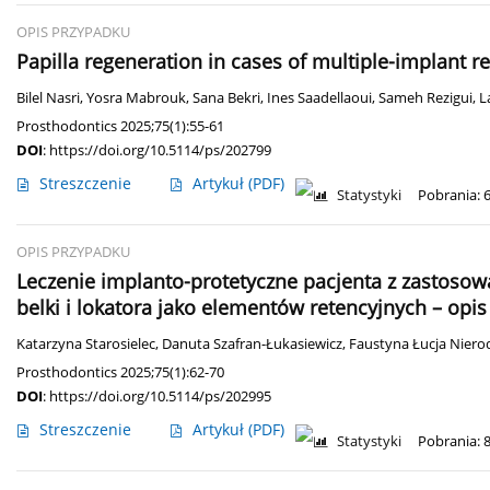
OPIS PRZYPADKU
Papilla regeneration in cases of multiple-implant re
Bilel Nasri
,
Yosra Mabrouk
,
Sana Bekri
,
Ines Saadellaoui
,
Sameh Rezigui
,
L
Prosthodontics 2025;75(1):55-61
DOI
:
https://doi.org/10.5114/ps/202799
Streszczenie
Artykuł
(PDF)
Statystyki
Pobrania: 
OPIS PRZYPADKU
Leczenie implanto-protetyczne pacjenta z zastosow
belki i lokatora jako elementów retencyjnych – opi
Katarzyna Starosielec
,
Danuta Szafran-Łukasiewicz
,
Faustyna Łucja Niero
Prosthodontics 2025;75(1):62-70
DOI
:
https://doi.org/10.5114/ps/202995
Streszczenie
Artykuł
(PDF)
Statystyki
Pobrania: 