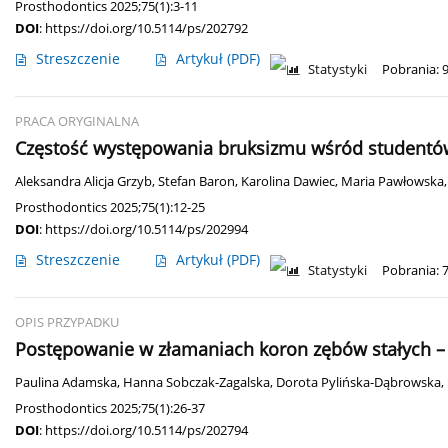
Prosthodontics 2025;75(1):3-11
DOI
:
https://doi.org/10.5114/ps/202792
Streszczenie
Artykuł
(PDF)
Statystyki
Pobrania: 
PRACA ORYGINALNA
Częstość występowania bruksizmu wśród studentów 
Aleksandra Alicja Grzyb
,
Stefan Baron
,
Karolina Dawiec
,
Maria Pawłowska
Prosthodontics 2025;75(1):12-25
DOI
:
https://doi.org/10.5114/ps/202994
Streszczenie
Artykuł
(PDF)
Statystyki
Pobrania: 
OPIS PRZYPADKU
Postępowanie w złamaniach koron zębów stałych – 
Paulina Adamska
,
Hanna Sobczak-Zagalska
,
Dorota Pylińska-Dąbrowska
,
Prosthodontics 2025;75(1):26-37
DOI
:
https://doi.org/10.5114/ps/202794