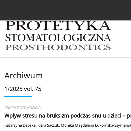
Bieżący numer
Archiwum
O czasopiśmie
In
Archiwum
1/2025 vol. 75
PRACA POGLĄDOWA
Wpływ stresu na bruksizm podczas snu u dzieci – pr
Katarzyna Dębska
,
Klara Saczuk
,
Monika Magdalena Łukomska-Szymańs