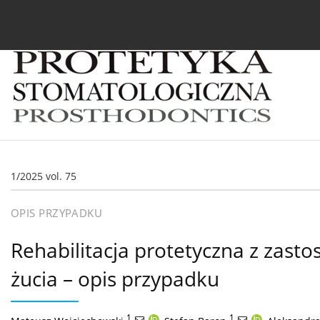
Bieżący numer
Archiwum
O czasopiśmie
In
1/2025 vol. 75
OPIS PRZYPADKU
Rehabilitacja protetyczna z zast
żucia – opis przypadku
1
,
1
,