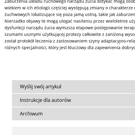
Zaburzenia układu ruchowego narządu żucia dotykać mogą osób 
wiekiem w ich etiologii częściej występują zmiany o charakter
żuchwowych lokalizujące się poza jamą ustną, takie jak zaburz
Nierzadko objawy te mogą ulegać nasileniu przez wieloletnie uży
dysfunkcji narządu żucia wymusza etapowe postępowanie terape
szumami usznymi użytkującej protezy całkowite z zaniżoną wy
został protokół leczenia z zastosowaniem szyny adaptacyjno-rel
różnych specjalności, który jest kluczowy dla zapewnienia dobr
Wyślij swój artykuł
Instrukcje dla autorów
Archiwum