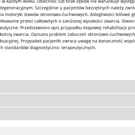
w każdym wieku. Obecność lub brak zębów nie warunkuje występow
ze degeneracyjnym. Szczególnie u pacjentów bezzębnych należy zwr
enia motoryki stawów skroniowo-żuchwowych, dolegliwości bólowe g
tkowanie protez całkowitych o zaniżonej wysokości zwarcia. Stwier
utyczne. Przedstawiono opis przypadku etapowej rehabilitacji pr
sokością zwarcia. Opisano problem zaburzeń skroniowo-żuchwowyc
aksacyjnej. Przypadek pacjentki zwraca uwagę na konieczność wspó
ych standardów diagnostyczno- terapeutycznych.