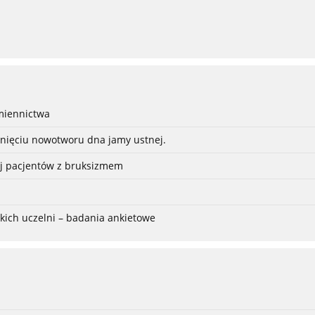
śmiennictwa
unięciu nowotworu dna jamy ustnej.
nej pacjentów z bruksizmem
ich uczelni – badania ankietowe