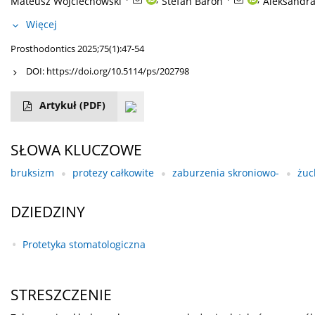
Mateusz Wojciechowski
Stefan Baron
Aleksandra
Więcej
Prosthodontics 2025;75(1):47-54
DOI:
https://doi.org/10.5114/ps/202798
Artykuł
(PDF)
SŁOWA KLUCZOWE
bruksizm
protezy całkowite
zaburzenia skroniowo-
żu
DZIEDZINY
Protetyka stomatologiczna
STRESZCZENIE