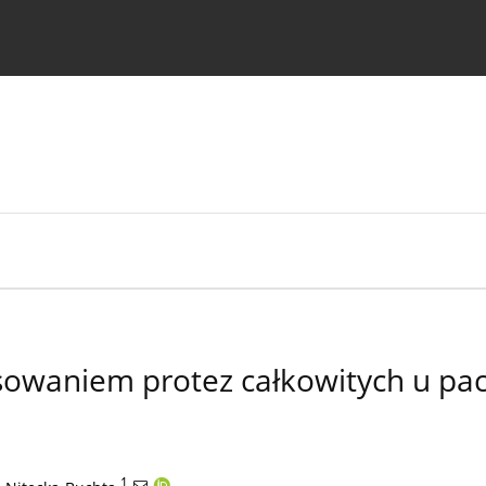
strukcje dla autorów
osowaniem protez całkowitych u pac
1