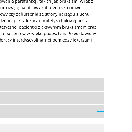
ania parafunkcji, takich jak bruksizm. Wraz z
ócić uwagę na objawy zaburzeń skroniowo-
łowy czy zaburzenia ze strony narządu słuchu.
dzenie przez lekarza protetyka bólowej postaci
otetycznej pacjentki z aktywnym bruksizmem oraz
h u pacjentów w wieku podeszłym. Przedstawiony
łpracy interdyscyplinarnej pomiędzy lekarzami