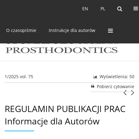
Bieżący numer
Archiwum
EN
PL
EN
PL
O czasopiśmie
Instrukcje dla autorów
1/2025 vol. 75
Wyświetlenia: 50
Pobierz cytowanie
REGULAMIN PUBLIKACJI PRAC
Informacje dla Autorów