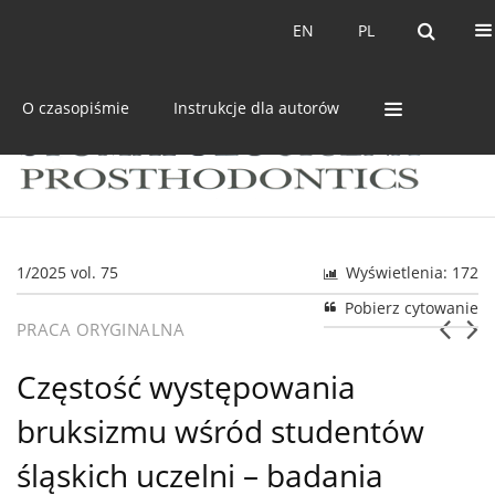
Bieżący numer
Archiwum
EN
PL
EN
PL
O czasopiśmie
Instrukcje dla autorów
1/2025 vol. 75
Wyświetlenia: 172
Pobierz cytowanie
PRACA ORYGINALNA
Częstość występowania
bruksizmu wśród studentów
śląskich uczelni – badania