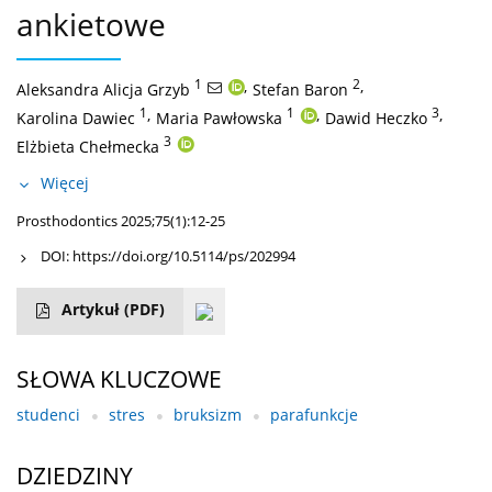
ankietowe
1
,
2
,
Aleksandra Alicja Grzyb
Stefan Baron
1
,
1
,
3
,
Karolina Dawiec
Maria Pawłowska
Dawid Heczko
3
Elżbieta Chełmecka
Więcej
Prosthodontics 2025;75(1):12-25
DOI:
https://doi.org/10.5114/ps/202994
Artykuł
(PDF)
SŁOWA KLUCZOWE
studenci
stres
bruksizm
parafunkcje
DZIEDZINY