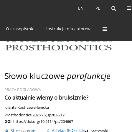
Bieżący numer
Archiwum
EN
PL
EN
PL
O czasopiśmie
Instrukcje dla autorów
Słowo kluczowe
parafunkcje
PRACA POGLĄDOWA
Co aktualnie wiemy o bruksizmie?
Jolanta Kostrzewa-Janicka
Prosthodontics 2025;75(3):203-212
DOI
:
https://doi.org/10.5114/ps/204667
Streszczenie
Artykuł
(PDF)
Statystyki