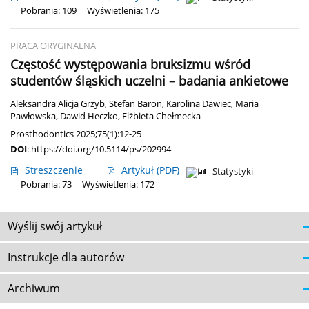
Pobrania: 109
Wyświetlenia: 175
PRACA ORYGINALNA
Częstość występowania bruksizmu wśród
studentów śląskich uczelni – badania ankietowe
Aleksandra Alicja Grzyb
,
Stefan Baron
,
Karolina Dawiec
,
Maria
Pawłowska
,
Dawid Heczko
,
Elżbieta Chełmecka
Prosthodontics 2025;75(1):12-25
DOI
:
https://doi.org/10.5114/ps/202994
Streszczenie
Artykuł
(PDF)
Statystyki
Pobrania: 73
Wyświetlenia: 172
Wyślij swój artykuł
Instrukcje dla autorów
Archiwum