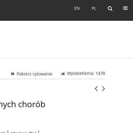
EN
PL
EN
PL
Wyświetlenia: 1478
Pobierz cytowanie
nych chorób
1
,
1