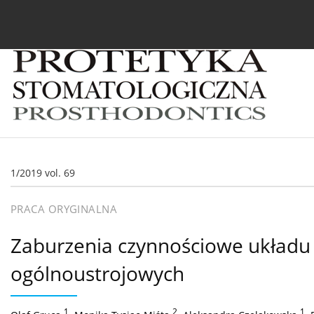
Bieżący numer
Archiwum
O czasopiśmie
In
1/2019 vol. 69
PRACA ORYGINALNA
Zaburzenia czynnościowe układu
ogólnoustrojowych
1
,
2
,
1
,