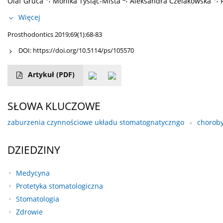
Olaf Gruca
Monika Tysiąc-Miśta
Aleksandra Czelakowska
Więcej
Prosthodontics 2019;69(1):68-83
DOI:
https://doi.org/10.5114/ps/105570
Artykuł
(PDF)
SŁOWA KLUCZOWE
zaburzenia czynnościowe układu stomatognatyczngo
chorob
DZIEDZINY
Medycyna
Protetyka stomatologiczna
Stomatologia
Zdrowie