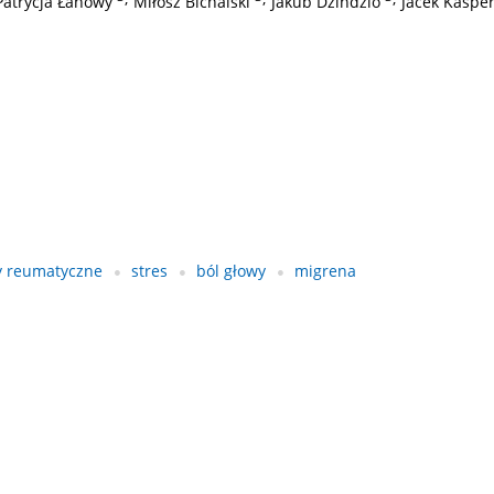
Patrycja Łanowy
Miłosz Bichalski
Jakub Dzindzio
Jacek Kasper
y reumatyczne
stres
ból głowy
migrena