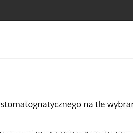
strukcje dla autorów
 stomatognatycznego na tle wybra
3
,
3
,
3
,