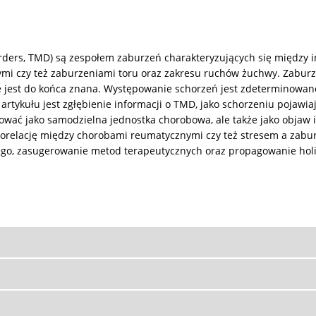
rs, TMD) są zespołem zaburzeń charakteryzujących się między inn
ymi czy też zaburzeniami toru oraz zakresu ruchów żuchwy. Zabu
nie jest do końca znana. Występowanie schorzeń jest zdeterminowa
tykułu jest zgłębienie informacji o TMD, jako schorzeniu pojawia
ować jako samodzielna jednostka chorobowa, ale także jako objaw 
korelację między chorobami reumatycznymi czy też stresem a zab
ego, zasugerowanie metod terapeutycznych oraz propagowanie holi