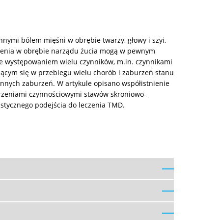
ymi bólem mięśni w obrębie twarzy, głowy i szyi,
rzenia w obrębie narządu żucia mogą w pewnym
ne występowaniem wielu czynników, m.in. czynnikami
jącym się w przebiegu wielu chorób i zaburzeń stanu
innych zaburzeń. W artykule opisano współistnienie
urzeniami czynnościowymi stawów skroniowo-
stycznego podejścia do leczenia TMD.