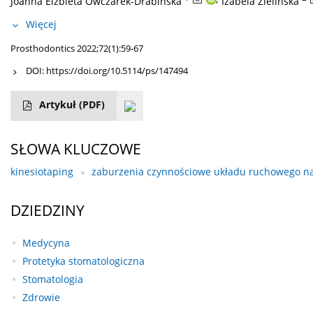
Joanna Elzbieta Owczarek-Drabińska
Izabela Zielińska
Więcej
Prosthodontics 2022;72(1):59-67
DOI:
https://doi.org/10.5114/ps/147494
Artykuł
(PDF)
SŁOWA KLUCZOWE
kinesiotaping
zaburzenia czynnościowe układu ruchowego na
DZIEDZINY
Medycyna
Protetyka stomatologiczna
Stomatologia
Zdrowie