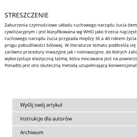
STRESZCZENIE
Zaburzenia czynnościowe układu ruchowego narządu żucia (tempo
cywilizacyjnym i jest klasyfikowana wg WHO jako trzecia najczę
ruchowego narządu żucia przypada między 30 a 40 rokiem życia. O
progu pobudliwości bólowej. W literaturze tematu podkreśla się
zarówno procedury inwazyjne jak i nieinwazyjne, do których zali
wykorzystuje elastyczną taśmę, która mocowana jest na powier
Ponadto jest ono skuteczną metodą uzupełniającą konwencjonal
Wyślij swój artykuł
Instrukcje dla autorów
Archiwum