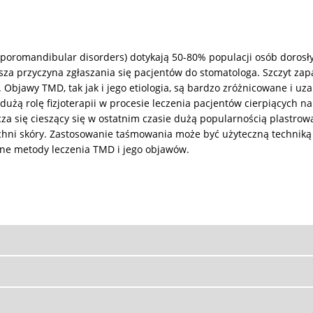
romandibular disorders) dotykają 50-80% populacji osób dorosłych
stsza przyczyna zgłaszania się pacjentów do stomatologa. Szczyt z
bjawy TMD, tak jak i jego etiologia, są bardzo zróżnicowane i uza
 dużą rolę fizjoterapii w procesie leczenia pacjentów cierpiących
cza się cieszący się w ostatnim czasie dużą popularnością plastro
zchni skóry. Zastosowanie taśmowania może być użyteczną technik
ne metody leczenia TMD i jego objawów.