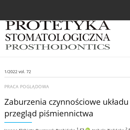
Bieżący numer
Archiwum
O czasopiśmie
In
1/2022 vol. 72
PRACA POGLĄDOWA
Zaburzenia czynnościowe układu
przegląd piśmiennictwa
1
,
2