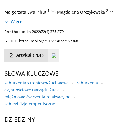
1
,
2
Małgorzata Ewa Pihut
Magdalena Orczykowska
Więcej
Prosthodontics 2022;72(4):375-379
DOI:
https://doi.org/10.5114/ps/157368
Artykuł
(PDF)
SŁOWA KLUCZOWE
zaburzenia skroniowo-żuchwowe
zaburzenia
czynnościowe narządu żucia
mięśniowe ćwiczenia relaksacyjne
zabiegi fizjoterapeutyczne
DZIEDZINY