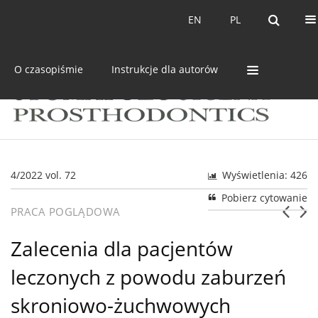
Bieżący numer
Archiwum
EN
PL
EN
PL
O czasopiśmie
Instrukcje dla autorów
4/2022 vol. 72
Wyświetlenia: 426
Pobierz cytowanie
PRACA POGLĄDOWA
Zalecenia dla pacjentów
leczonych z powodu zaburzeń
skroniowo-żuchwowych