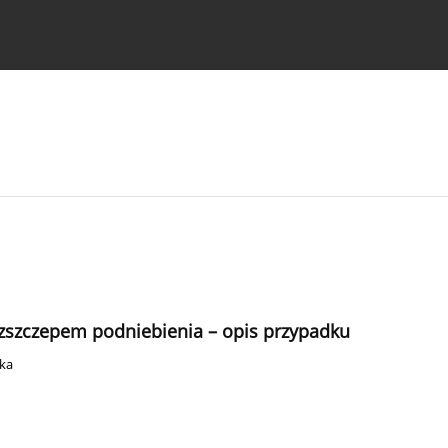
strukcje dla autorów
rozszczepem podniebienia – opis przypadku
ka