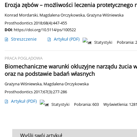
Erozja zębów – możliwości leczenia protetycznego 
Konrad Mordarski
,
Magdalena Orczykowska
,
Grażyna Wiśniewska
Prosthodontics 2018;68(4):447-455
DOI
:
https://doi.org/10.5114/ps/100522
Streszczenie
Artykuł
(PDF)
Statystyki
Pobrania: 
PRACA POGLĄDOWA
Biomechaniczne warunki okluzyjne narządu żucia w 
oraz na podstawie badań własnych
Grażyna Wiśniewska
,
Magdalena Orczykowska
Prosthodontics 2017;67(3):277-286
Artykuł
(PDF)
Statystyki
Pobrania: 603
Wyświetlenia: 128
Wyślij swój artykuł