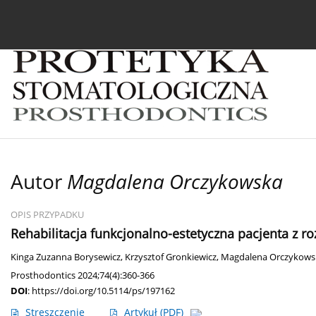
Bieżący numer
Archiwum
O czasopiśmie
In
Autor
Magdalena Orczykowska
OPIS PRZYPADKU
Rehabilitacja funkcjonalno-estetyczna pacjenta z 
Kinga Zuzanna Borysewicz
,
Krzysztof Gronkiewicz
,
Magdalena Orczykows
Prosthodontics 2024;74(4):360-366
DOI
:
https://doi.org/10.5114/ps/197162
Streszczenie
Artykuł
(PDF)