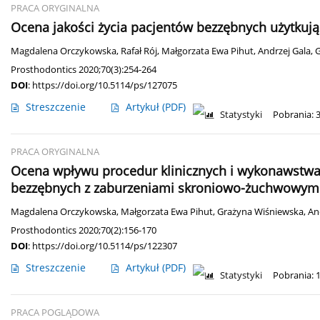
PRACA ORYGINALNA
Ocena jakości życia pacjentów bezzębnych użytkują
Magdalena Orczykowska
,
Rafał Rój
,
Małgorzata Ewa Pihut
,
Andrzej Gala
,
G
Prosthodontics 2020;70(3):254-264
DOI
:
https://doi.org/10.5114/ps/127075
Streszczenie
Artykuł
(PDF)
Statystyki
Pobrania: 
PRACA ORYGINALNA
Ocena wpływu procedur klinicznych i wykonawstwa
bezzębnych z zaburzeniami skroniowo-żuchwowym
Magdalena Orczykowska
,
Małgorzata Ewa Pihut
,
Grażyna Wiśniewska
,
An
Prosthodontics 2020;70(2):156-170
DOI
:
https://doi.org/10.5114/ps/122307
Streszczenie
Artykuł
(PDF)
Statystyki
Pobrania: 
PRACA POGLĄDOWA