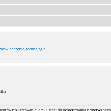
 doświadczenie, technologie
adku
ementów przygotowania jamy ustnej do postępowania protetycznego 