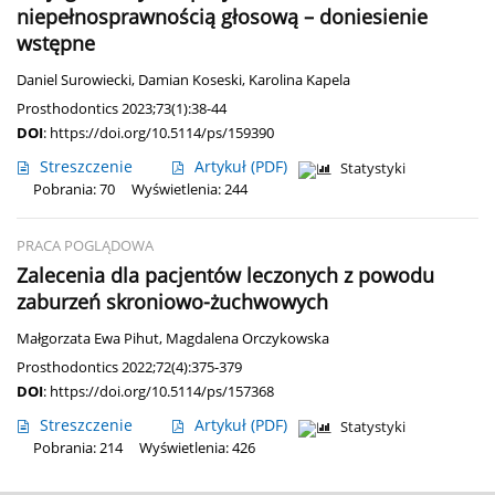
niepełnosprawnością głosową – doniesienie
wstępne
Daniel Surowiecki
,
Damian Koseski
,
Karolina Kapela
Prosthodontics 2023;73(1):38-44
DOI
:
https://doi.org/10.5114/ps/159390
Streszczenie
Artykuł
(PDF)
Statystyki
Pobrania: 70
Wyświetlenia: 244
PRACA POGLĄDOWA
Zalecenia dla pacjentów leczonych z powodu
zaburzeń skroniowo-żuchwowych
Małgorzata Ewa Pihut
,
Magdalena Orczykowska
Prosthodontics 2022;72(4):375-379
DOI
:
https://doi.org/10.5114/ps/157368
Streszczenie
Artykuł
(PDF)
Statystyki
Pobrania: 214
Wyświetlenia: 426