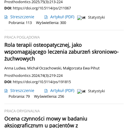
Prosthodontics 2025;75(3):213-224
DOI
:
https://doi.org/10.5114/ps/211067
Streszczenie
Artykuł
(PDF)
Statystyki
Pobrania: 113
Wyświetlenia: 300
PRACA POGLĄDOWA
Rola terapii osteopatycznej, jako
wspomagającego leczenia zaburzeń skroniowo-
żuchwowych
Anna Ludwa
,
Michał Oczachowski
,
Małgorzata Ewa Pihut
Prosthodontics 2024;74(3):219-224
DOI
:
https://doi.org/10.5114/ps/191815
Streszczenie
Artykuł
(PDF)
Statystyki
Pobrania: 79
Wyświetlenia: 256
PRACA ORYGINALNA
Ocena czynności mowy w badaniu
aksjograficznym u pacjentów z