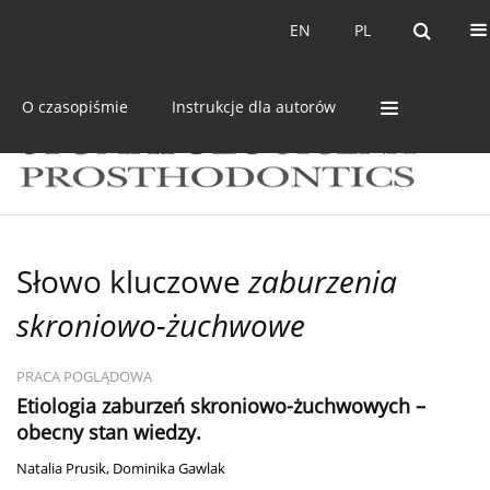
Bieżący numer
Archiwum
EN
PL
EN
PL
O czasopiśmie
Instrukcje dla autorów
Słowo kluczowe
zaburzenia
skroniowo-żuchwowe
PRACA POGLĄDOWA
Etiologia zaburzeń skroniowo-żuchwowych –
obecny stan wiedzy.
Natalia Prusik
,
Dominika Gawlak