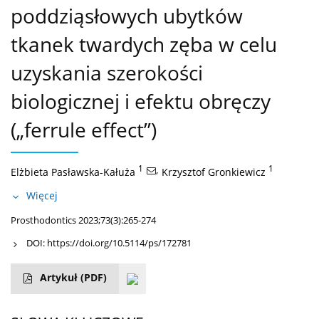
poddziąsłowych ubytków
tkanek twardych zęba w celu
uzyskania szerokości
biologicznej i efektu obręczy
(„ferrule effect”)
1
,
1
Elżbieta Pasławska-Kałuża
Krzysztof Gronkiewicz
Więcej
Prosthodontics 2023;73(3):265-274
DOI:
https://doi.org/10.5114/ps/172781
Artykuł
(PDF)