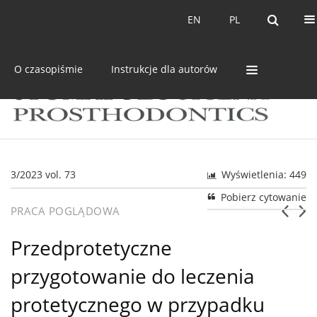
Bieżący numer
Archiwum
EN
PL
EN
PL
O czasopiśmie
Instrukcje dla autorów
3/2023 vol. 73
Wyświetlenia: 449
Pobierz cytowanie
PRACA POGLĄDOWA
Przedprotetyczne
przygotowanie do leczenia
protetycznego w przypadku