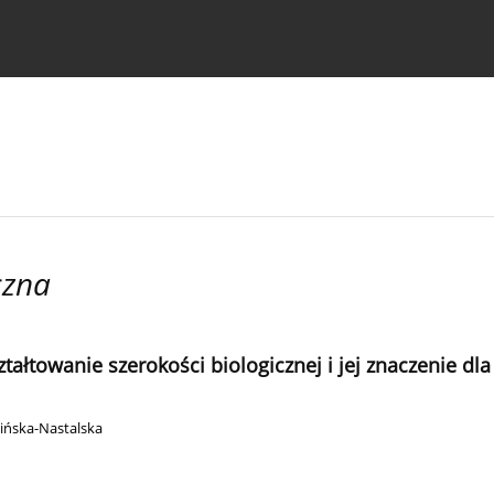
strukcje dla autorów
czna
towanie szerokości biologicznej i jej znaczenie dla
wińska-Nastalska