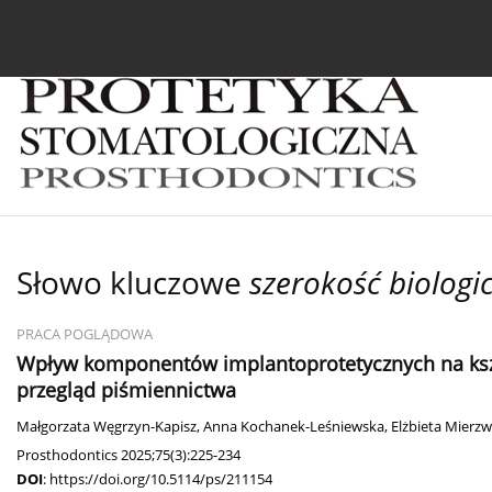
Bieżący numer
Archiwum
O czasopiśmie
In
Słowo kluczowe
szerokość biologi
PRACA POGLĄDOWA
Wpływ komponentów implantoprotetycznych na kształ
przegląd piśmiennictwa
Małgorzata Węgrzyn-Kapisz
,
Anna Kochanek-Leśniewska
,
Elżbieta Mierz
Prosthodontics 2025;75(3):225-234
DOI
:
https://doi.org/10.5114/ps/211154