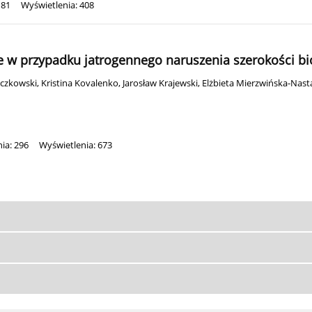
181
Wyświetlenia: 408
e w przypadku jatrogennego naruszenia szerokości bi
czkowski
,
Kristina Kovalenko
,
Jarosław Krajewski
,
Elżbieta Mierzwińska-Nast
ia: 296
Wyświetlenia: 673