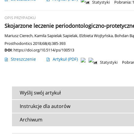
Statystyki
Pobrania: 
OPIS PRZYPADKU
Skojarzone leczenie periodontologiczno-protetyczn
Mariusz Cierech
,
Kamila Sapielak Sapielak
,
Elżbieta Wojtyńska
,
Bohdan Bą
Prosthodontics 2018;68(4):385-393
DOI
:
https://doi.org/10.5114/ps/100513
Streszczenie
Artykuł
(PDF)
Statystyki
Pobran
Wyślij swój artykuł
Instrukcje dla autorów
Archiwum