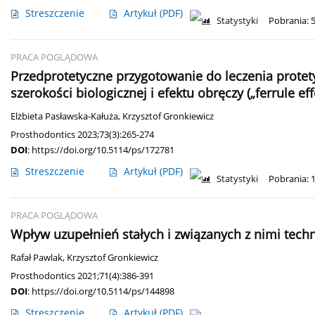
Streszczenie
Artykuł
(PDF)
Statystyki
Pobrania: 
PRACA POGLĄDOWA
Przedprotetyczne przygotowanie do leczenia prote
szerokości biologicznej i efektu obręczy („ferrule eff
Elżbieta Pasławska-Kałuża
,
Krzysztof Gronkiewicz
Prosthodontics 2023;73(3):265-274
DOI
:
https://doi.org/10.5114/ps/172781
Streszczenie
Artykuł
(PDF)
Statystyki
Pobrania: 
PRACA POGLĄDOWA
Wpływ uzupełnień stałych i związanych z nimi tech
Rafał Pawlak
,
Krzysztof Gronkiewicz
Prosthodontics 2021;71(4):386-391
DOI
:
https://doi.org/10.5114/ps/144898
Streszczenie
Artykuł
(PDF)