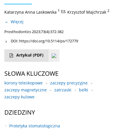
1
,
2
Katarzyna Anna Laskowska
Krzysztof Majchrzak
Więcej
Prosthodontics 2023;73(4):372-382
DOI:
https://doi.org/10.5114/ps/172779
Artykuł
(PDF)
SŁOWA KLUCZOWE
korony teleskopowe
zaczepy precyzyjne
zaczepy magnetyczne
zatrzaski
belki
zaczepy kulowe
DZIEDZINY
Protetyka stomatologiczna