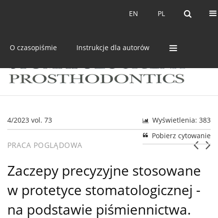
Bieżący numer
Archiwum
EN
PL
EN
PL
O czasopiśmie
Instrukcje dla autorów
4/2023 vol. 73
Wyświetlenia: 383
Pobierz cytowanie
PRACA POGLĄDOWA
Zaczepy precyzyjne stosowane
w protetyce stomatologicznej -
na podstawie piśmiennictwa.