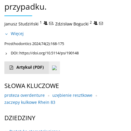
przypadku.
1
,
2
Janusz Studziński
Zdzisław Bogucki
Więcej
Prosthodontics 2024;74(2):168-175
DOI:
https://doi.org/10.5114/ps/190148
Artykuł
(PDF)
SŁOWA KLUCZOWE
proteza overdenture
uzębienie resztkowe
zaczepy kulkowe Rhein 83
DZIEDZINY