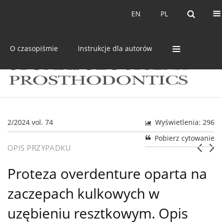
Bieżący numer
Archiwum
EN
PL
EN
PL
O czasopiśmie
Instrukcje dla autorów
2/2024 vol. 74
Wyświetlenia: 296
Pobierz cytowanie
OPIS PRZYPADKU
Proteza overdenture oparta na
zaczepach kulkowych w
uzębieniu resztkowym. Opis