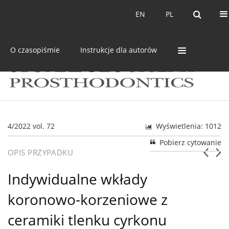
Bieżący numer
Archiwum
EN
PL
EN
PL
O czasopiśmie
Instrukcje dla autorów
4/2022 vol. 72
Wyświetlenia: 1012
Pobierz cytowanie
OPIS PRZYPADKU
Indywidualne wkłady
koronowo-korzeniowe z
ceramiki tlenku cyrkonu