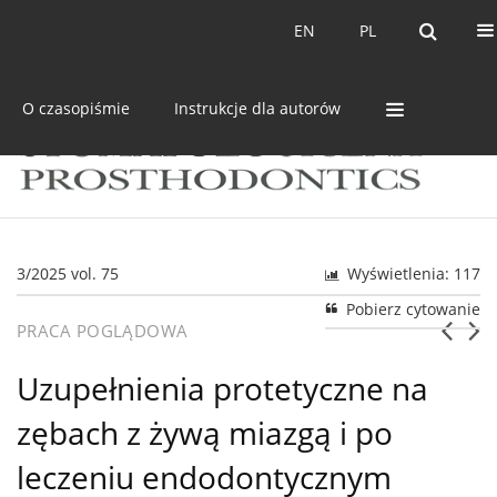
Bieżący numer
Archiwum
EN
PL
EN
PL
O czasopiśmie
Instrukcje dla autorów
3/2025 vol. 75
Wyświetlenia: 117
Pobierz cytowanie
PRACA POGLĄDOWA
Uzupełnienia protetyczne na
zębach z żywą miazgą i po
leczeniu endodontycznym