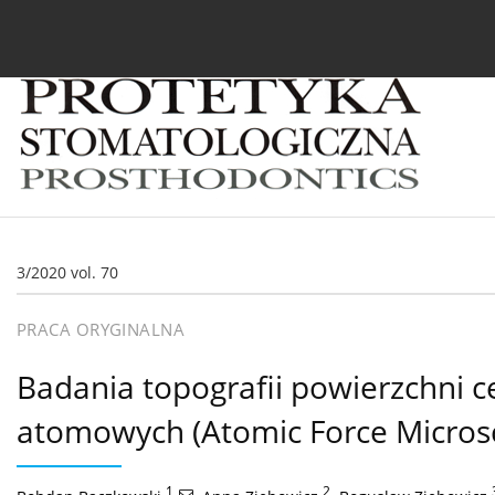
Bieżący numer
Archiwum
O czasopiśmie
In
3/2020 vol. 70
PRACA ORYGINALNA
Badania topografii powierzchni 
atomowych (Atomic Force Micros
1
,
2
,