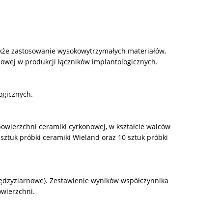
akże zastosowanie wysokowytrzymałych materiałów,
nowej w produkcji łączników implantologicznych.
ogicznych.
powierzchni ceramiki cyrkonowej, w kształcie walców
ztuk próbki ceramiki Wieland oraz 10 sztuk próbki
ędzyziarnowe). Zestawienie wyników współczynnika
wierzchni.