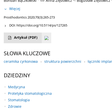
Bohdan Bączkowski
Anna Ziębowicz
Bogusław Ziębowicz
Więcej
Prosthodontics 2020;70(3):265-273
DOI:
https://doi.org/10.5114/ps/127265
Artykuł
(PDF)
SŁOWA KLUCZOWE
ceramika cyrkonowa
struktura powierzchni
łączniki impla
DZIEDZINY
Medycyna
Protetyka stomatologiczna
Stomatologia
Zdrowie