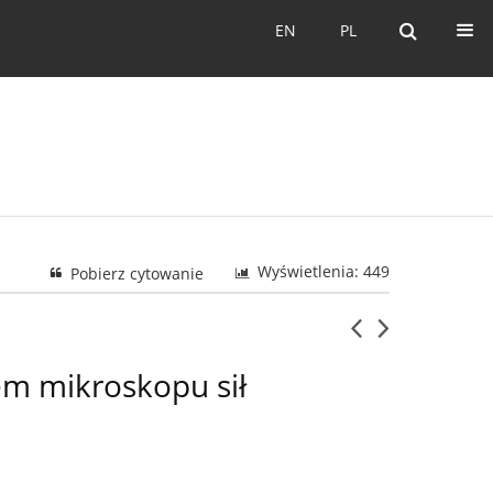
EN
PL
EN
PL
Wyświetlenia: 449
Pobierz cytowanie
em mikroskopu sił