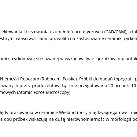
ojektowania i frezowania uzupełnień protetycznych (CAD/CAM), a t
zystnymi właściwościami, pozwoliło na zastosowanie ceramiki cyrko
eramiki cyrkonowej stosowanej w wykonawstwie łączników implantol
Niemcy) i Robocam (Robocam, Polska). Próbki do badań topografii 
towanych przez producentów. Łącznie przygotowano 20 próbek: 10 s
mowych (Atomic Force Microscopy).
łędy prasowania w ceramice Wieland (pory międzyagregatowe i mi
a obu próbek wskazują na dużą nierównomierność w morfologii po