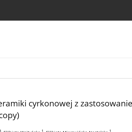
strukcje dla autorów
ceramiki cyrkonowej z zastosowani
copy)
3
,
1
,
1