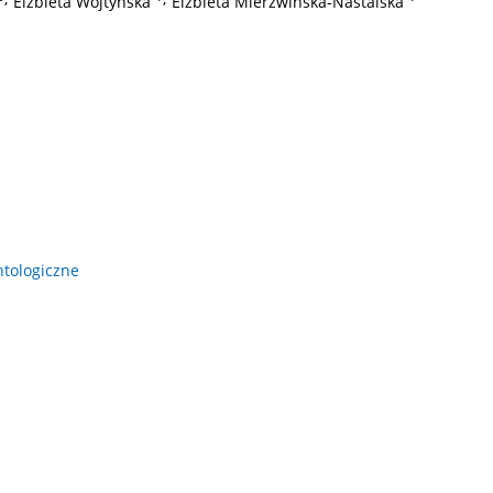
Elżbieta Wojtyńska
Elżbieta Mierzwińska-Nastalska
ntologiczne