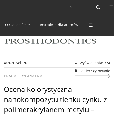
Bieżący numer
Archiwum
EN
PL
EN
PL
O czasopiśmie
Instrukcje dla autorów
4/2020 vol. 70
Wyświetlenia: 374
Pobierz cytowanie
PRACA ORYGINALNA
Ocena kolorystyczna
nanokompozytu tlenku cynku z
polimetakrylanem metylu –