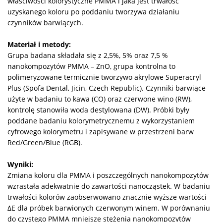
właściwości kolorystyczne PMMA i jaka jest trwałość
uzyskanego koloru po poddaniu tworzywa działaniu
czynników barwiących.
Materiał i metody:
Grupa badana składała się z 2,5%, 5% oraz 7,5 %
nanokompozytów PMMA – ZnO, grupa kontrolna to
polimeryzowane termicznie tworzywo akrylowe Superacryl
Plus (Spofa Dental, Jicin, Czech Republic). Czynniki barwiące
użyte w badaniu to kawa (CO) oraz czerwone wino (RW),
kontrolę stanowiła woda destylowana (DW). Próbki były
poddane badaniu kolorymetrycznemu z wykorzystaniem
cyfrowego kolorymetru i zapisywane w przestrzeni barw
Red/Green/Blue (RGB).
Wyniki:
Zmiana koloru dla PMMA i poszczególnych nanokompozytów
wzrastała adekwatnie do zawartości nanocząstek. W badaniu
trwałości kolorów zaobserwowano znacznie wyższe wartości
ΔE dla próbek barwionych czerwonym winem. W porównaniu
do czystego PMMA mniejsze stężenia nanokompozytów