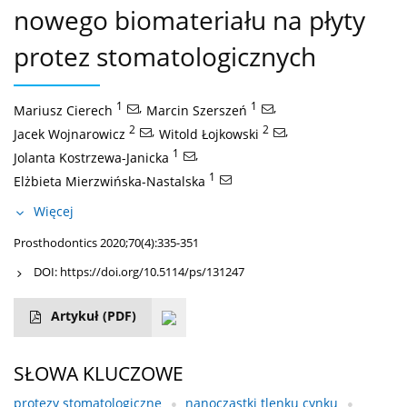
nowego biomateriału na płyty
protez stomatologicznych
1
,
1
,
Mariusz Cierech
Marcin Szerszeń
2
,
2
,
Jacek Wojnarowicz
Witold Łojkowski
1
,
Jolanta Kostrzewa-Janicka
1
Elżbieta Mierzwińska-Nastalska
Więcej
Prosthodontics 2020;70(4):335-351
DOI:
https://doi.org/10.5114/ps/131247
Artykuł
(PDF)
SŁOWA KLUCZOWE
protezy stomatologiczne
nanocząstki tlenku cynku