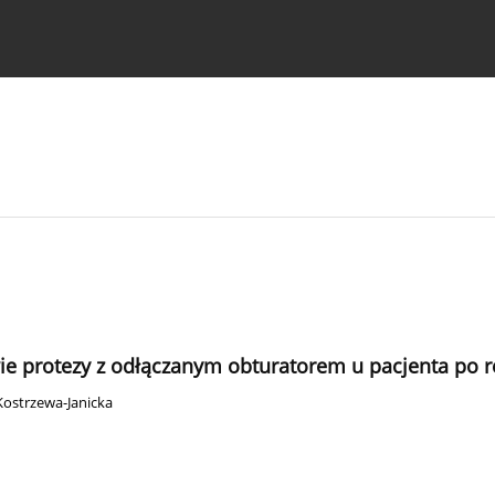
strukcje dla autorów
 protezy z odłączanym obturatorem u pacjenta po res
Kostrzewa-Janicka