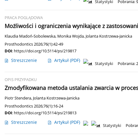
Statystyki
Pobrania: 
PRACA POGLĄDOWA
Możliwości i ograniczenia wynikające z zastosowan
Klaudia Madoń-Sobolewska
,
Monika Wojda
,
Jolanta Kostrzewa-Janicka
Prosthodontics 2026;76(1):42-49
DOI
:
https://doi.org/10.5114/ps/219817
Streszczenie
Artykuł
(PDF)
Statystyki
Pobrania: 
OPIS PRZYPADKU
Zmodyfikowana metoda ustalania zwarcia w proces
Piotr Stendera
,
Jolanta Kostrzewa-Janicka
Prosthodontics 2026;76(1):16-24
DOI
:
https://doi.org/10.5114/ps/219813
Streszczenie
Artykuł
(PDF)
Statystyki
Pobran