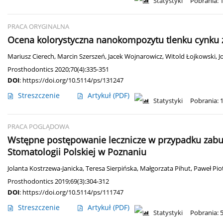
Statystyki
Pobrania: 
PRACA ORYGINALNA
Ocena kolorystyczna nanokompozytu tlenku cynku z
Mariusz Cierech
,
Marcin Szerszeń
,
Jacek Wojnarowicz
,
Witold Łojkowski
,
J
Prosthodontics 2020;70(4):335-351
DOI
:
https://doi.org/10.5114/ps/131247
Streszczenie
Artykuł
(PDF)
Statystyki
Pobrania: 
PRACA POGLĄDOWA
Wstępne postępowanie lecznicze w przypadku zabur
Stomatologii Polskiej w Poznaniu
Jolanta Kostrzewa-Janicka
,
Teresa Sierpińska
,
Małgorzata Pihut
,
Paweł Pio
Prosthodontics 2019;69(3):304-312
DOI
:
https://doi.org/10.5114/ps/111747
Streszczenie
Artykuł
(PDF)
Statystyki
Pobrania: 