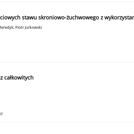
ściowych stawu skroniowo-żuchwowego z wykorzystan
Meredyk
,
Piotr Jurkowski
z całkowitych
97