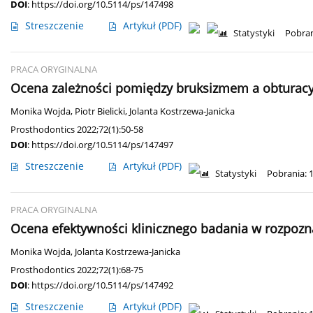
DOI
:
https://doi.org/10.5114/ps/147498
Streszczenie
Artykuł
(PDF)
Statystyki
Pobran
PRACA ORYGINALNA
Ocena zależności pomiędzy bruksizmem a obturac
Monika Wojda
,
Piotr Bielicki
,
Jolanta Kostrzewa-Janicka
Prosthodontics 2022;72(1):50-58
DOI
:
https://doi.org/10.5114/ps/147497
Streszczenie
Artykuł
(PDF)
Statystyki
Pobrania: 
PRACA ORYGINALNA
Ocena efektywności klinicznego badania w rozpoz
Monika Wojda
,
Jolanta Kostrzewa-Janicka
Prosthodontics 2022;72(1):68-75
DOI
:
https://doi.org/10.5114/ps/147492
Streszczenie
Artykuł
(PDF)