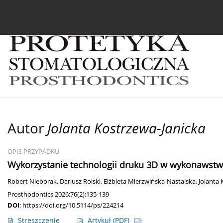
Bieżący numer
Archiwum
O czasopiśmie
In
Autor
Jolanta Kostrzewa-Janicka
OPIS PRZYPADKU
Wykorzystanie technologii druku 3D w wykonawstwie
Robert Nieborak
,
Dariusz Rolski
,
Elżbieta Mierzwińska-Nastalska
,
Jolanta 
Prosthodontics 2026;76(2):135-139
DOI
:
https://doi.org/10.5114/ps/224214
Streszczenie
Artykuł
(PDF)