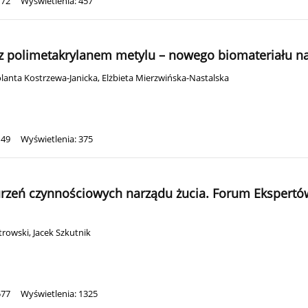
172
Wyświetlenia: 457
 polimetakrylanem metylu – nowego biomateriału na 
olanta Kostrzewa-Janicka
,
Elżbieta Mierzwińska-Nastalska
149
Wyświetlenia: 375
zeń czynnościowych narządu żucia. Forum Ekspertów 
trowski
,
Jacek Szkutnik
577
Wyświetlenia: 1325