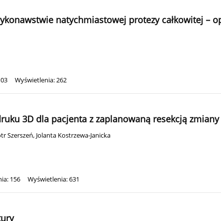
wykonawstwie natychmiastowej protezy całkowitej – o
103
Wyświetlenia: 262
druku 3D dla pacjenta z zaplanowaną resekcją zmian
tr Szerszeń
,
Jolanta Kostrzewa-Janicka
ia: 156
Wyświetlenia: 631
tury