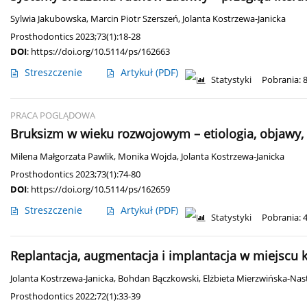
Sylwia Jakubowska
,
Marcin Piotr Szerszeń
,
Jolanta Kostrzewa-Janicka
Prosthodontics 2023;73(1):18-28
DOI
:
https://doi.org/10.5114/ps/162663
Streszczenie
Artykuł
(PDF)
Statystyki
Pobrania: 
PRACA POGLĄDOWA
Bruksizm w wieku rozwojowym – etiologia, objawy, 
Milena Małgorzata Pawlik
,
Monika Wojda
,
Jolanta Kostrzewa-Janicka
Prosthodontics 2023;73(1):74-80
DOI
:
https://doi.org/10.5114/ps/162659
Streszczenie
Artykuł
(PDF)
Statystyki
Pobrania: 
Replantacja, augmentacja i implantacja w miejscu k
Jolanta Kostrzewa-Janicka
,
Bohdan Bączkowski
,
Elżbieta Mierzwińska-Nas
Prosthodontics 2022;72(1):33-39