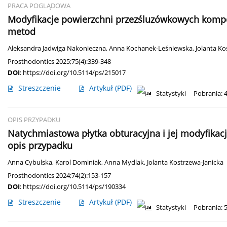
PRACA POGLĄDOWA
Modyfikacje powierzchni przezśluzówkowych kompo
metod
Aleksandra Jadwiga Nakonieczna
,
Anna Kochanek-Leśniewska
,
Jolanta Ko
Prosthodontics 2025;75(4):339-348
DOI
:
https://doi.org/10.5114/ps/215017
Streszczenie
Artykuł
(PDF)
Statystyki
Pobrania: 
OPIS PRZYPADKU
Natychmiastowa płytka obturacyjna i jej modyfikac
opis przypadku
Anna Cybulska
,
Karol Dominiak
,
Anna Mydlak
,
Jolanta Kostrzewa-Janicka
Prosthodontics 2024;74(2):153-157
DOI
:
https://doi.org/10.5114/ps/190334
Streszczenie
Artykuł
(PDF)
Statystyki
Pobrania: 