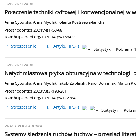
OPIS PRZYPADKU
Połączenie techniki cyfrowej i konwencjonalnej w 
Anna Cybulska
,
Anna Mydlak
,
Jolanta Kostrzewa-Janicka
Prosthodontics 2024;74(1):63-68
DOI
:
https://doi.org/10.5114/ps/186422
Streszczenie
Artykuł
(PDF)
Statystyki
Pobrania: 
OPIS PRZYPADKU
Natychmiastowa płytka obturacyjna w technologii 
Anna Cybulska
,
Anna Mydlak
,
Jakub Zwoliński
,
Karol Dominiak
,
Marcin Pio
Prosthodontics 2023;73(3):193-201
DOI
:
https://doi.org/10.5114/ps/172784
Streszczenie
Artykuł
(PDF)
Statystyki
Pobran
PRACA POGLĄDOWA
Systemy śledzenia ruchów żuchwy – przegląd litera