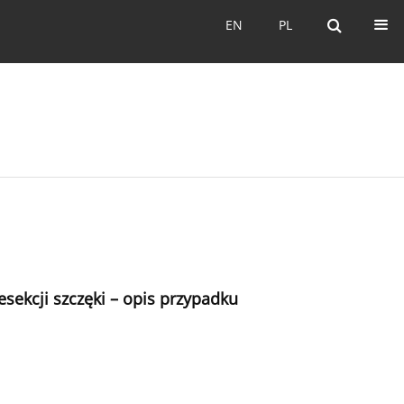
EN
PL
EN
PL
ekcji szczęki – opis przypadku