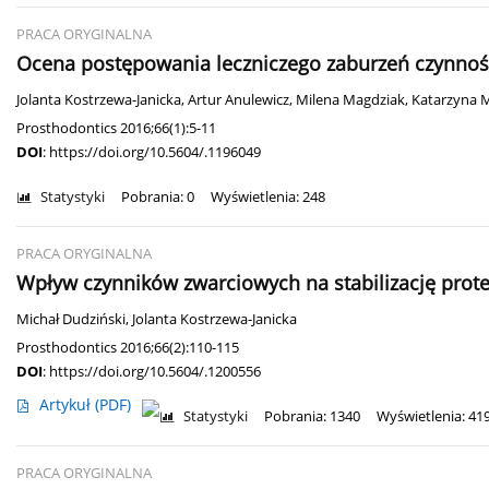
PRACA ORYGINALNA
Ocena postępowania leczniczego zaburzeń czynno
Jolanta Kostrzewa-Janicka
,
Artur Anulewicz
,
Milena Magdziak
,
Katarzyna 
Prosthodontics 2016;66(1):5-11
DOI
:
https://doi.org/10.5604/.1196049
Statystyki
Pobrania: 0
Wyświetlenia: 248
PRACA ORYGINALNA
Wpływ czynników zwarciowych na stabilizację prote
Michał Dudziński
,
Jolanta Kostrzewa-Janicka
Prosthodontics 2016;66(2):110-115
DOI
:
https://doi.org/10.5604/.1200556
Artykuł
(PDF)
Statystyki
Pobrania: 1340
Wyświetlenia: 41
PRACA ORYGINALNA