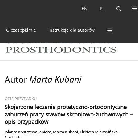
Bieżący numer
Archiwum
EN
PL
EN
PL
O czasopiśmie
Instrukcje dla autorów
Autor
Marta Kubani
OPIS PRZYPADKU
Skojarzone leczenie protetyczno-ortodontyczne
zaburzeń pracy stawów skroniowo-żuchwowych –
opis przypadków
Jolanta Kostrzewa-Janicka
,
Marta Kubani
,
Elżbieta Mierzwińska-
Nastalska