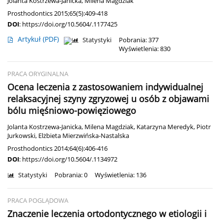
Jolanta Kostrzewa-Janicka
,
Milena Magdziak
Prosthodontics 2015;65(5):409-418
DOI
:
https://doi.org/10.5604/.1177425
Artykuł
(PDF)
Statystyki
Pobrania: 377
Wyświetlenia: 830
PRACA ORYGINALNA
Ocena leczenia z zastosowaniem indywidualnej
relaksacyjnej szyny zgryzowej u osób z objawami
bólu mięśniowo-powięziowego
Jolanta Kostrzewa-Janicka
,
Milena Magdziak
,
Katarzyna Meredyk
,
Piotr
Jurkowski
,
Elżbieta Mierzwińska-Nastalska
Prosthodontics 2014;64(6):406-416
DOI
:
https://doi.org/10.5604/.1134972
Statystyki
Pobrania: 0
Wyświetlenia: 136
PRACA POGLĄDOWA
Znaczenie leczenia ortodontycznego w etiologii i