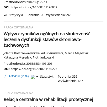
Prosthodontics 2016;66(1):5-11
DOI
:
https://doi.org/10.5604/.1196049
Statystyki
Pobrania: 0
Wyświetlenia: 248
PRACA ORYGINALNA
Wpływ czynników ogólnych na skuteczność
leczenia dysfunkcji stawów skroniowo-
żuchwowych
Jolanta Kostrzewa-Janicka
,
Artur Anulewicz
,
Milena Magdziak
,
Katarzyna Meredyk
,
Piotr Jurkowski
Prosthodontics 2015;65(3):193-201
DOI
:
https://doi.org/10.5604/.1160227
Artykuł
(PDF)
Statystyki
Pobrania: 355
Wyświetlenia: 687
PRACA ORYGINALNA
Relacja centralna w rehabilitacji protetycznej