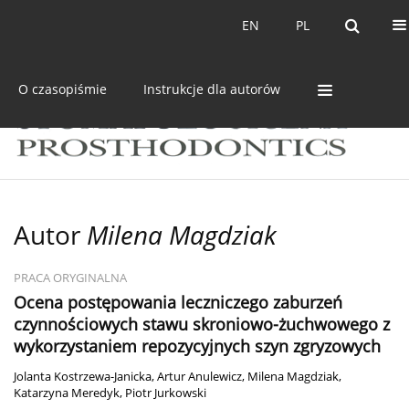
Bieżący numer
Archiwum
EN
PL
EN
PL
O czasopiśmie
Instrukcje dla autorów
Autor
Milena Magdziak
PRACA ORYGINALNA
Ocena postępowania leczniczego zaburzeń
czynnościowych stawu skroniowo-żuchwowego z
wykorzystaniem repozycyjnych szyn zgryzowych
Jolanta Kostrzewa-Janicka
,
Artur Anulewicz
,
Milena Magdziak
,
Katarzyna Meredyk
,
Piotr Jurkowski