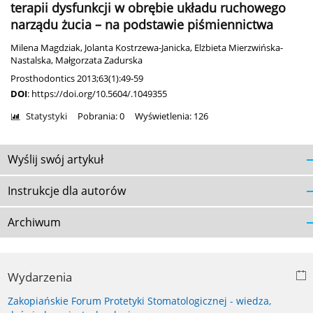
terapii dysfunkcji w obrębie układu ruchowego
narządu żucia – na podstawie piśmiennictwa
Milena Magdziak
,
Jolanta Kostrzewa-Janicka
,
Elżbieta Mierzwińska-
Nastalska
,
Małgorzata Zadurska
Prosthodontics 2013;63(1):49-59
DOI
:
https://doi.org/10.5604/.1049355
Statystyki
Pobrania: 0
Wyświetlenia: 126
Wyślij swój artykuł
Instrukcje dla autorów
Archiwum
Wydarzenia
Zakopiańskie Forum Protetyki Stomatologicznej - wiedza,