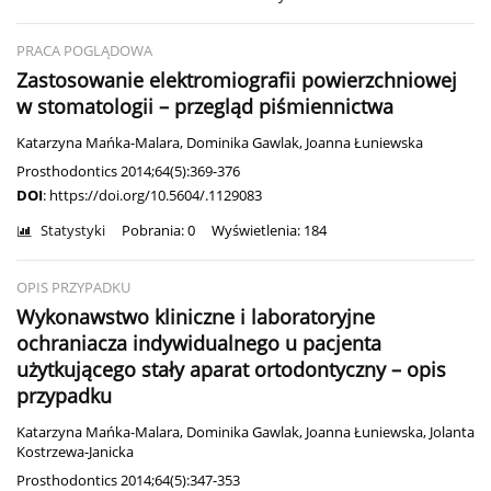
PRACA POGLĄDOWA
Zastosowanie elektromiografii powierzchniowej
w stomatologii – przegląd piśmiennictwa
Katarzyna Mańka-Malara
,
Dominika Gawlak
,
Joanna Łuniewska
Prosthodontics 2014;64(5):369-376
DOI
:
https://doi.org/10.5604/.1129083
Statystyki
Pobrania: 0
Wyświetlenia: 184
OPIS PRZYPADKU
Wykonawstwo kliniczne i laboratoryjne
ochraniacza indywidualnego u pacjenta
użytkującego stały aparat ortodontyczny – opis
przypadku
Katarzyna Mańka-Malara
,
Dominika Gawlak
,
Joanna Łuniewska
,
Jolanta
Kostrzewa-Janicka
Prosthodontics 2014;64(5):347-353