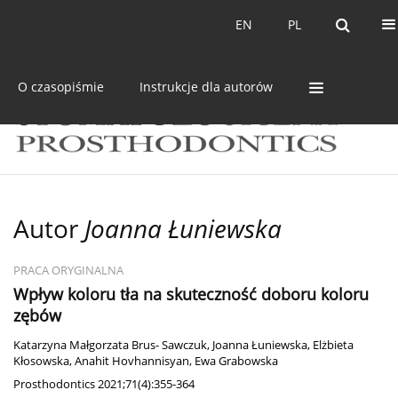
Bieżący numer
Archiwum
EN
PL
EN
PL
O czasopiśmie
Instrukcje dla autorów
Autor
Joanna Łuniewska
PRACA ORYGINALNA
Wpływ koloru tła na skuteczność doboru koloru
zębów
Katarzyna Małgorzata Brus- Sawczuk
,
Joanna Łuniewska
,
Elżbieta
Kłosowska
,
Anahit Hovhannisyan
,
Ewa Grabowska
Prosthodontics 2021;71(4):355-364