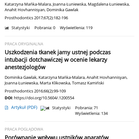
Katarzyna Mańka-Malara
,
Joanna Łuniewska
,
Magdalena Łuniewska
,
Anahit Hovhannisyan
,
Dominika Gawlak
Prosthodontics 2017;67(2):182-196
Statystyki
Pobrania: 0
Wyświetlenia: 119
PRACA ORYGINALNA
Uszkodzenia tkanek jamy ustnej podczas
intubacji dotchawiczej w ocenie lekarzy
anestezjologów
Dominika Gawlak
,
Katarzyna Mańka-Malara
,
Anahit Hovhannisyan
,
Joanna Łuniewska
,
Marta Klikowska
,
Tomasz Kamiński
Prosthodontics 2016;66(2):99-109
DOI
:
https://doi.org/10.5604/.1200554
Artykuł
(PDF)
Statystyki
Pobrania: 71
Wyświetlenia: 134
PRACA POGLĄDOWA
Porównanie wpływu ustników aparatów