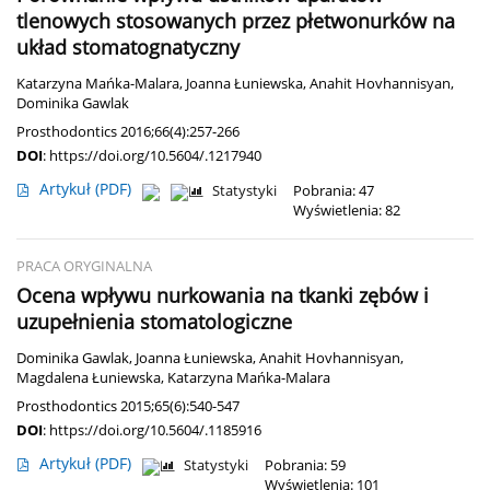
tlenowych stosowanych przez płetwonurków na
układ stomatognatyczny
Katarzyna Mańka-Malara
,
Joanna Łuniewska
,
Anahit Hovhannisyan
,
Dominika Gawlak
Prosthodontics 2016;66(4):257-266
DOI
:
https://doi.org/10.5604/.1217940
Artykuł
(PDF)
Statystyki
Pobrania: 47
Wyświetlenia: 82
PRACA ORYGINALNA
Ocena wpływu nurkowania na tkanki zębów i
uzupełnienia stomatologiczne
Dominika Gawlak
,
Joanna Łuniewska
,
Anahit Hovhannisyan
,
Magdalena Łuniewska
,
Katarzyna Mańka-Malara
Prosthodontics 2015;65(6):540-547
DOI
:
https://doi.org/10.5604/.1185916
Artykuł
(PDF)
Statystyki
Pobrania: 59
Wyświetlenia: 101