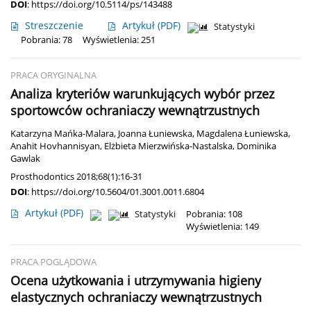
DOI
:
https://doi.org/10.5114/ps/143488
Streszczenie
Artykuł
(PDF)
Statystyki
Pobrania: 78
Wyświetlenia: 251
PRACA ORYGINALNA
Analiza kryteriów warunkujących wybór przez
sportowców ochraniaczy wewnątrzustnych
Katarzyna Mańka-Malara
,
Joanna Łuniewska
,
Magdalena Łuniewska
,
Anahit Hovhannisyan
,
Elżbieta Mierzwińska-Nastalska
,
Dominika
Gawlak
Prosthodontics 2018;68(1):16-31
DOI
:
https://doi.org/10.5604/01.3001.0011.6804
Artykuł
(PDF)
Statystyki
Pobrania: 108
Wyświetlenia: 149
PRACA POGLĄDOWA
Ocena użytkowania i utrzymywania higieny
elastycznych ochraniaczy wewnątrzustnych