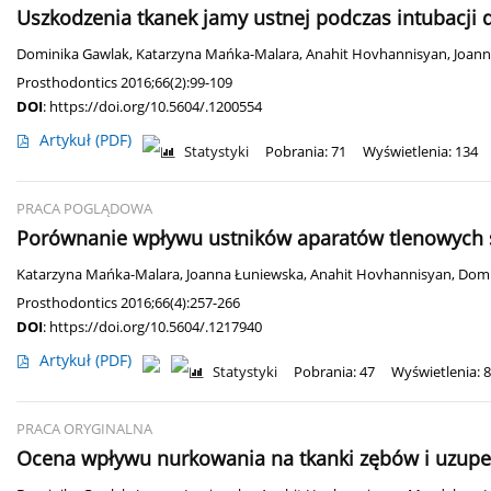
Uszkodzenia tkanek jamy ustnej podczas intubacji 
Dominika Gawlak
,
Katarzyna Mańka-Malara
,
Anahit Hovhannisyan
,
Joann
Prosthodontics 2016;66(2):99-109
DOI
:
https://doi.org/10.5604/.1200554
Artykuł
(PDF)
Statystyki
Pobrania: 71
Wyświetlenia: 134
PRACA POGLĄDOWA
Porównanie wpływu ustników aparatów tlenowych 
Katarzyna Mańka-Malara
,
Joanna Łuniewska
,
Anahit Hovhannisyan
,
Domi
Prosthodontics 2016;66(4):257-266
DOI
:
https://doi.org/10.5604/.1217940
Artykuł
(PDF)
Statystyki
Pobrania: 47
Wyświetlenia: 
PRACA ORYGINALNA
Ocena wpływu nurkowania na tkanki zębów i uzupe