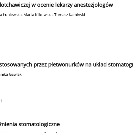
dotchawiczej w ocenie lekarzy anestezjologów
a Łuniewska
,
Marta Klikowska
,
Tomasz Kamiński
stosowanych przez płetwonurków na układ stomatog
nika Gawlak
81
łnienia stomatologiczne