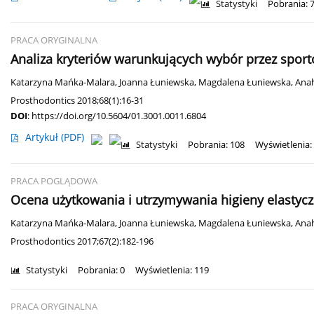
Statystyki
Pobrania: 
PRACA ORYGINALNA
Analiza kryteriów warunkujących wybór przez spo
Katarzyna Mańka-Malara
,
Joanna Łuniewska
,
Magdalena Łuniewska
,
Ana
Prosthodontics 2018;68(1):16-31
DOI
:
https://doi.org/10.5604/01.3001.0011.6804
Artykuł
(PDF)
Statystyki
Pobrania: 108
Wyświetlenia:
PRACA POGLĄDOWA
Ocena użytkowania i utrzymywania higieny elastyc
Katarzyna Mańka-Malara
,
Joanna Łuniewska
,
Magdalena Łuniewska
,
Ana
Prosthodontics 2017;67(2):182-196
Statystyki
Pobrania: 0
Wyświetlenia: 119
PRACA ORYGINALNA