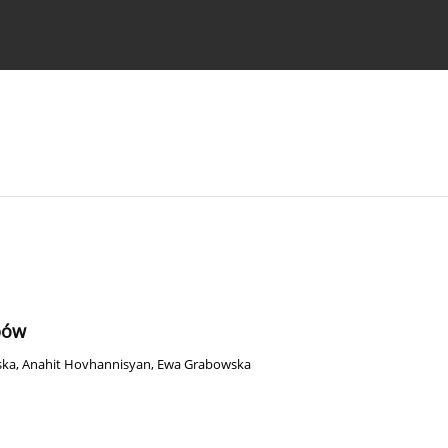
strukcje dla autorów
bów
ska
,
Anahit Hovhannisyan
,
Ewa Grabowska