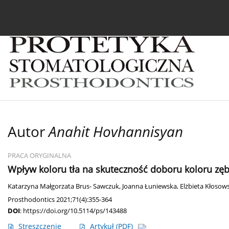
Bieżący numer
Archiwum
O czasopiśmie
In
Autor
Anahit Hovhannisyan
PRACA ORYGINALNA
Wpływ koloru tła na skuteczność doboru koloru zę
Katarzyna Małgorzata Brus- Sawczuk
,
Joanna Łuniewska
,
Elżbieta Kłosow
Prosthodontics 2021;71(4):355-364
DOI
:
https://doi.org/10.5114/ps/143488
Streszczenie
Artykuł
(PDF)