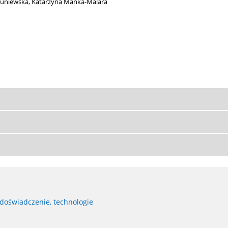
Łuniewska
,
Katarzyna Mańka-Malara
 doświadczenie, technologie