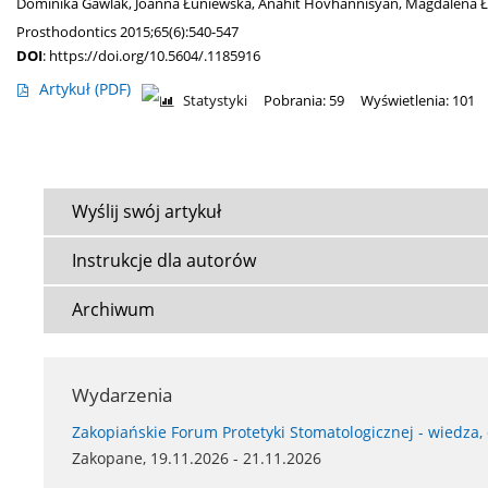
Dominika Gawlak
,
Joanna Łuniewska
,
Anahit Hovhannisyan
,
Magdalena 
Prosthodontics 2015;65(6):540-547
DOI
:
https://doi.org/10.5604/.1185916
Artykuł
(PDF)
Statystyki
Pobrania: 59
Wyświetlenia: 101
Wyślij swój artykuł
Instrukcje dla autorów
Archiwum
Wydarzenia
Zakopiańskie Forum Protetyki Stomatologicznej - wiedza,
Zakopane, 19.11.2026 - 21.11.2026