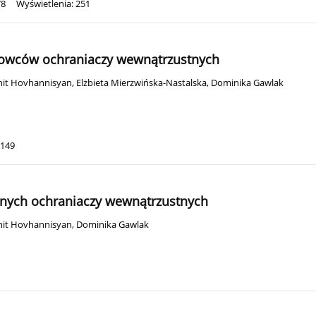
78
Wyświetlenia: 251
rtowców ochraniaczy wewnątrzustnych
hit Hovhannisyan
,
Elżbieta Mierzwińska-Nastalska
,
Dominika Gawlak
 149
znych ochraniaczy wewnątrzustnych
hit Hovhannisyan
,
Dominika Gawlak