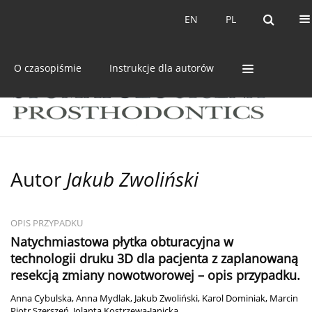
Bieżący numer
Archiwum
EN
PL
EN
PL
O czasopiśmie
Instrukcje dla autorów
Autor
Jakub Zwoliński
OPIS PRZYPADKU
Natychmiastowa płytka obturacyjna w
technologii druku 3D dla pacjenta z zaplanowaną
resekcją zmiany nowotworowej – opis przypadku.
Anna Cybulska
,
Anna Mydlak
,
Jakub Zwoliński
,
Karol Dominiak
,
Marcin
Piotr Szerszeń
,
Jolanta Kostrzewa-Janicka