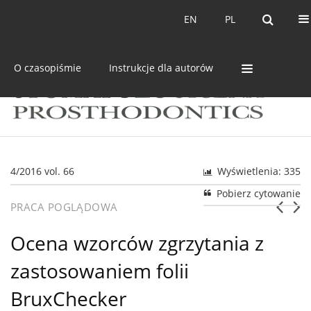
Bieżący numer
Archiwum
EN
PL
EN
PL
O czasopiśmie
Instrukcje dla autorów
4/2016 vol. 66
Wyświetlenia: 335
Pobierz cytowanie
PRACA POGLĄDOWA
Ocena wzorców zgrzytania z
zastosowaniem folii
BruxChecker