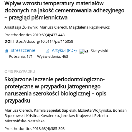
Wpływ wzrostu temperatury materiałów
złożonych na jakość cementowania adhezyjnego
– przegląd piśmiennictwa
Anastazja Żuławnik
,
Mariusz Cierech
,
Magdalena Rączkiewicz
Prosthodontics 2019;69(4):437-443
DOI
:
https://doi.org/10.5114/ps/115058
Streszczenie
Artykuł
(PDF)
Statystyki
Pobrania: 171
Wyświetlenia: 463
OPIS PRZYPADKU
Skojarzone leczenie periodontologiczno-
protetyczne w przypadku jatrogennego
naruszenia szerokości biologicznej – opis
przypadku
Mariusz Cierech
,
Kamila Sapielak Sapielak
,
Elżbieta Wojtyńska
,
Bohdan
Bączkowski
,
Kristina Kovalenko
,
Jarosław Krajewski
,
Elżbieta
Mierzwińska-Nastalska
Prosthodontics 2018;68(4):385-393