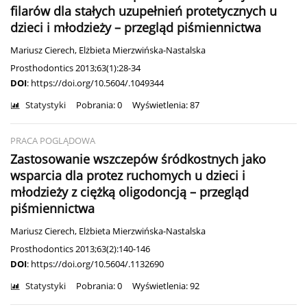
filarów dla stałych uzupełnień protetycznych u
dzieci i młodzieży – przegląd piśmiennictwa
Mariusz Cierech
,
Elżbieta Mierzwińska-Nastalska
Prosthodontics 2013;63(1):28-34
DOI
:
https://doi.org/10.5604/.1049344
Statystyki
Pobrania: 0
Wyświetlenia: 87
PRACA POGLĄDOWA
Zastosowanie wszczepów śródkostnych jako
wsparcia dla protez ruchomych u dzieci i
młodzieży z ciężką oligodoncją – przegląd
piśmiennictwa
Mariusz Cierech
,
Elżbieta Mierzwińska-Nastalska
Prosthodontics 2013;63(2):140-146
DOI
:
https://doi.org/10.5604/.1132690
Statystyki
Pobrania: 0
Wyświetlenia: 92