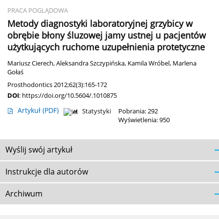
PRACA POGLĄDOWA
Metody diagnostyki laboratoryjnej grzybicy w
obrębie błony śluzowej jamy ustnej u pacjentów
użytkujących ruchome uzupełnienia protetyczne
Mariusz Cierech
,
Aleksandra Szczypińska
,
Kamila Wróbel
,
Marlena
Gołaś
Prosthodontics 2012;62(3):165-172
DOI
:
https://doi.org/10.5604/.1010875
Artykuł
(PDF)
Statystyki
Pobrania: 292
Wyświetlenia: 950
Wyślij swój artykuł
Instrukcje dla autorów
Archiwum