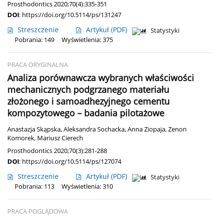
Prosthodontics 2020;70(4):335-351
DOI
:
https://doi.org/10.5114/ps/131247
Streszczenie
Artykuł
(PDF)
Statystyki
Pobrania: 149
Wyświetlenia: 375
PRACA ORYGINALNA
Analiza porównawcza wybranych właściwości
mechanicznych podgrzanego materiału
złożonego i samoadhezyjnego cementu
kompozytowego – badania pilotażowe
Anastazja Skąpska
,
Aleksandra Sochacka
,
Anna Ziopaja
,
Zenon
Komorek
,
Mariusz Cierech
Prosthodontics 2020;70(3):281-288
DOI
:
https://doi.org/10.5114/ps/127074
Streszczenie
Artykuł
(PDF)
Statystyki
Pobrania: 113
Wyświetlenia: 310
PRACA POGLĄDOWA