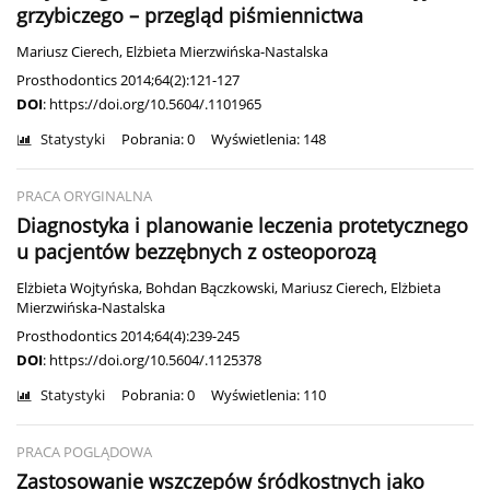
grzybiczego – przegląd piśmiennictwa
Mariusz Cierech
,
Elżbieta Mierzwińska-Nastalska
Prosthodontics 2014;64(2):121-127
DOI
:
https://doi.org/10.5604/.1101965
Statystyki
Pobrania: 0
Wyświetlenia: 148
PRACA ORYGINALNA
Diagnostyka i planowanie leczenia protetycznego
u pacjentów bezzębnych z osteoporozą
Elżbieta Wojtyńska
,
Bohdan Bączkowski
,
Mariusz Cierech
,
Elżbieta
Mierzwińska-Nastalska
Prosthodontics 2014;64(4):239-245
DOI
:
https://doi.org/10.5604/.1125378
Statystyki
Pobrania: 0
Wyświetlenia: 110
PRACA POGLĄDOWA
Zastosowanie wszczepów śródkostnych jako