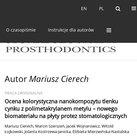
Bieżący numer
Archiwum
EN
PL
EN
PL
O czasopiśmie
Instrukcje dla autorów
Autor
Mariusz Cierech
PRACA ORYGINALNA
Ocena kolorystyczna nanokompozytu tlenku
cynku z polimetakrylanem metylu – nowego
biomateriału na płyty protez stomatologicznych
Mariusz Cierech
,
Marcin Szerszeń
,
Jacek Wojnarowicz
,
Witold
Łojkowski
,
Jolanta Kostrzewa-Janicka
,
Elżbieta Mierzwińska-Nastalska