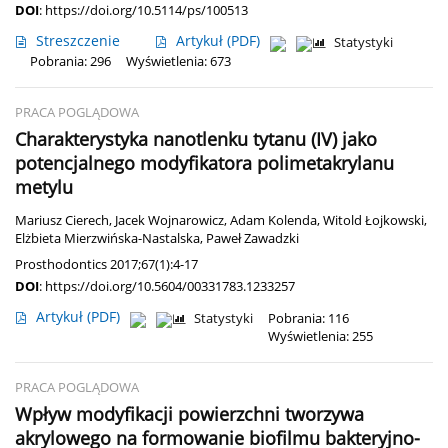
DOI
:
https://doi.org/10.5114/ps/100513
Streszczenie
Artykuł
(PDF)
Statystyki
Pobrania: 296
Wyświetlenia: 673
PRACA POGLĄDOWA
Charakterystyka nanotlenku tytanu (IV) jako
potencjalnego modyfikatora polimetakrylanu
metylu
Mariusz Cierech
,
Jacek Wojnarowicz
,
Adam Kolenda
,
Witold Łojkowski
,
Elżbieta Mierzwińska-Nastalska
,
Paweł Zawadzki
Prosthodontics 2017;67(1):4-17
DOI
:
https://doi.org/10.5604/00331783.1233257
Artykuł
(PDF)
Statystyki
Pobrania: 116
Wyświetlenia: 255
PRACA POGLĄDOWA
Wpływ modyfikacji powierzchni tworzywa
akrylowego na formowanie biofilmu bakteryjno-