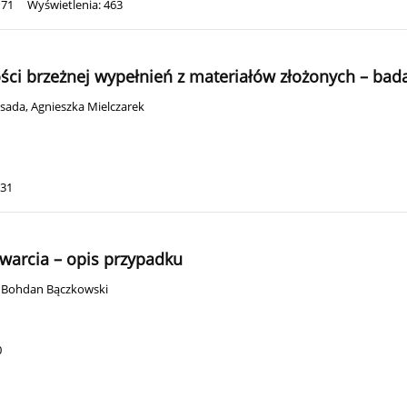
171
Wyświetlenia: 463
ci brzeżnej wypełnień z materiałów złożonych – badan
asada
,
Agnieszka Mielczarek
131
zwarcia – opis przypadku
,
Bohdan Bączkowski
0