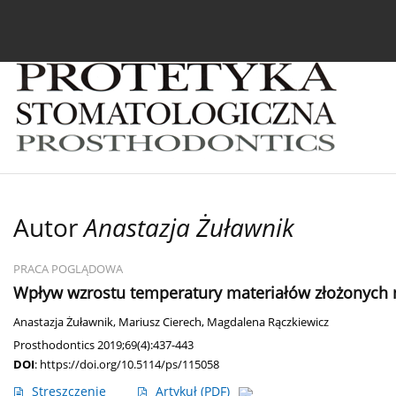
Bieżący numer
Archiwum
O czasopiśmie
In
Autor
Anastazja Żuławnik
PRACA POGLĄDOWA
Wpływ wzrostu temperatury materiałów złożonych 
Anastazja Żuławnik
,
Mariusz Cierech
,
Magdalena Rączkiewicz
Prosthodontics 2019;69(4):437-443
DOI
:
https://doi.org/10.5114/ps/115058
Streszczenie
Artykuł
(PDF)