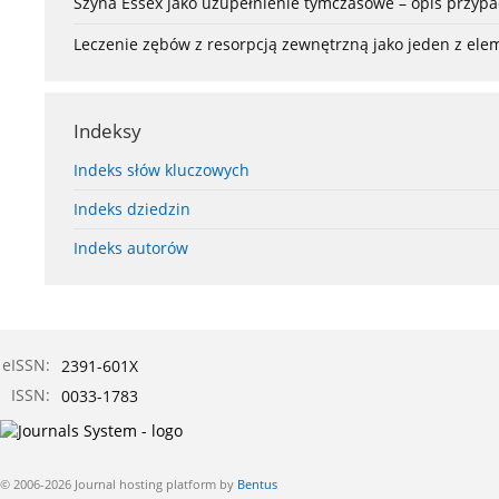
Szyna Essex jako uzupełnienie tymczasowe – opis przyp
Leczenie zębów z resorpcją zewnętrzną jako jeden z el
Indeksy
Indeks słów kluczowych
Indeks dziedzin
Indeks autorów
eISSN:
2391-601X
ISSN:
0033-1783
© 2006-2026 Journal hosting platform by
Bentus