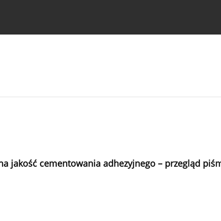
strukcje dla autorów
na jakość cementowania adhezyjnego – przegląd piś