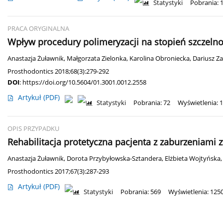
Statystyki
Pobrania: 
PRACA ORYGINALNA
Wpływ procedury polimeryzacji na stopień szczelnoś
Anastazja Żuławnik
,
Małgorzata Zielonka
,
Karolina Obroniecka
,
Dariusz Z
Prosthodontics 2018;68(3):279-292
DOI
:
https://doi.org/10.5604/01.3001.0012.2558
Artykuł
(PDF)
Statystyki
Pobrania: 72
Wyświetlenia: 
OPIS PRZYPADKU
Rehabilitacja protetyczna pacjenta z zaburzeniami 
Anastazja Żuławnik
,
Dorota Przybyłowska-Sztandera
,
Elżbieta Wojtyńska
Prosthodontics 2017;67(3):287-293
Artykuł
(PDF)
Statystyki
Pobrania: 569
Wyświetlenia: 125