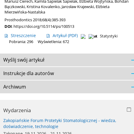
Mariusz Cierech
,
Kamila Sapielak Sapielak
,
Elżbieta Wojtyńska
,
Bohdan
Bączkowski
,
Kristina Kovalenko
,
Jarosław Krajewski
,
Elżbieta
Mierzwińska-Nastalska
Prosthodontics 2018;68(4):385-393
DOI
:
https://doi.org/10.5114/ps/100513
Streszczenie
Artykuł
(PDF)
Statystyki
Pobrania: 296
Wyświetlenia: 672
Wyślij swój artykuł
Instrukcje dla autorów
Archiwum
Wydarzenia
Zakopiańskie Forum Protetyki Stomatologicznej - wiedza,
doświadczenie, technologie
Zakopane, 19.11.2026 - 21.11.2026