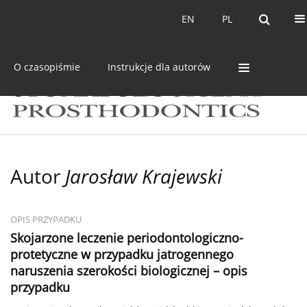
Bieżący numer
Archiwum
EN
PL
EN
PL
O czasopiśmie
Instrukcje dla autorów
Autor
Jarosław Krajewski
OPIS PRZYPADKU
Skojarzone leczenie periodontologiczno-
protetyczne w przypadku jatrogennego
naruszenia szerokości biologicznej – opis
przypadku