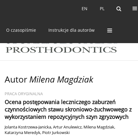
Bieżący numer
Archiwum
EN
PL
EN
PL
O czasopiśmie
Instrukcje dla autorów
Autor
Milena Magdziak
PRACA ORYGINALNA
Ocena postępowania leczniczego zaburzeń
czynnościowych stawu skroniowo-żuchwowego z
wykorzystaniem repozycyjnych szyn zgryzowych
Jolanta Kostrzewa-Janicka
,
Artur Anulewicz
,
Milena Magdziak
,
Katarzyna Meredyk
,
Piotr Jurkowski