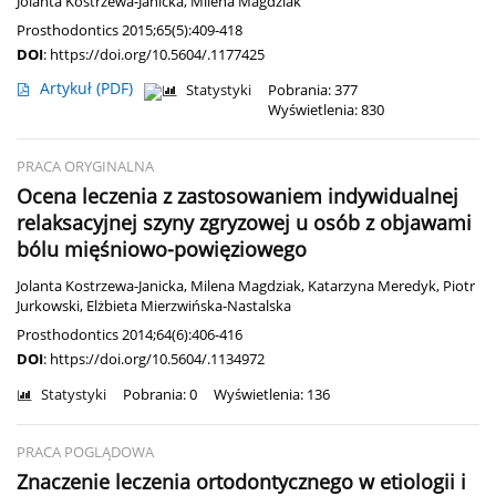
Jolanta Kostrzewa-Janicka
,
Milena Magdziak
Prosthodontics 2015;65(5):409-418
DOI
:
https://doi.org/10.5604/.1177425
Artykuł
(PDF)
Statystyki
Pobrania: 377
Wyświetlenia: 830
PRACA ORYGINALNA
Ocena leczenia z zastosowaniem indywidualnej
relaksacyjnej szyny zgryzowej u osób z objawami
bólu mięśniowo-powięziowego
Jolanta Kostrzewa-Janicka
,
Milena Magdziak
,
Katarzyna Meredyk
,
Piotr
Jurkowski
,
Elżbieta Mierzwińska-Nastalska
Prosthodontics 2014;64(6):406-416
DOI
:
https://doi.org/10.5604/.1134972
Statystyki
Pobrania: 0
Wyświetlenia: 136
PRACA POGLĄDOWA
Znaczenie leczenia ortodontycznego w etiologii i