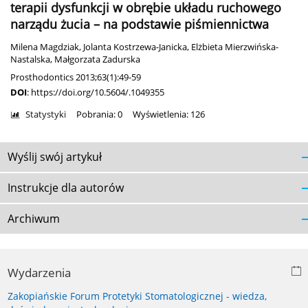
terapii dysfunkcji w obrębie układu ruchowego
narządu żucia – na podstawie piśmiennictwa
Milena Magdziak
,
Jolanta Kostrzewa-Janicka
,
Elżbieta Mierzwińska-
Nastalska
,
Małgorzata Zadurska
Prosthodontics 2013;63(1):49-59
DOI
:
https://doi.org/10.5604/.1049355
Statystyki
Pobrania: 0
Wyświetlenia: 126
Wyślij swój artykuł
Instrukcje dla autorów
Archiwum
Wydarzenia
Zakopiańskie Forum Protetyki Stomatologicznej - wiedza,