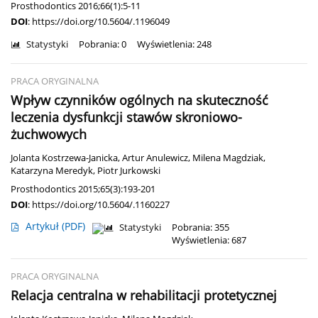
Prosthodontics 2016;66(1):5-11
DOI
:
https://doi.org/10.5604/.1196049
Statystyki
Pobrania: 0
Wyświetlenia: 248
PRACA ORYGINALNA
Wpływ czynników ogólnych na skuteczność
leczenia dysfunkcji stawów skroniowo-
żuchwowych
Jolanta Kostrzewa-Janicka
,
Artur Anulewicz
,
Milena Magdziak
,
Katarzyna Meredyk
,
Piotr Jurkowski
Prosthodontics 2015;65(3):193-201
DOI
:
https://doi.org/10.5604/.1160227
Artykuł
(PDF)
Statystyki
Pobrania: 355
Wyświetlenia: 687
PRACA ORYGINALNA
Relacja centralna w rehabilitacji protetycznej