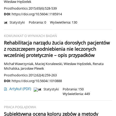
Wiesław Hędzelek
Prosthodontics 2015;65(6):528-539
DOI
:
https://doi.org/10.5604/.1185914
Statystyki
Pobrania: 0
Wyświetlenia: 130
KOMUNIKAT O WYNIKACH BADAŃ
Rehabilitacja narządu żucia dorosłych pacjentów
z rozszczepem podniebienia nie leczonych
wcześniej protetycznie – opis przypadków
Michał Wawrzyniak
,
Maciej Koralewski
,
Wiesław Hędzelek
,
Renata
Michalska
,
Jarosław Plewik
Prosthodontics 2012;62(4):259-263
DOI
:
https://doi.org/10.5604/.1010888
Artykuł
(PDF)
Statystyki
Pobrania: 150
Wyświetlenia: 449
PRACA POGLĄDOWA
Subiektywna ocena koloru zębów a metody