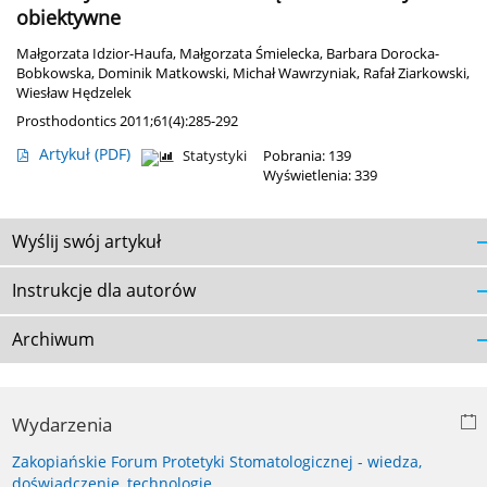
obiektywne
Małgorzata Idzior-Haufa
,
Małgorzata Śmielecka
,
Barbara Dorocka-
Bobkowska
,
Dominik Matkowski
,
Michał Wawrzyniak
,
Rafał Ziarkowski
,
Wiesław Hędzelek
Prosthodontics 2011;61(4):285-292
Artykuł
(PDF)
Statystyki
Pobrania: 139
Wyświetlenia: 339
Wyślij swój artykuł
Instrukcje dla autorów
Archiwum
Wydarzenia
Zakopiańskie Forum Protetyki Stomatologicznej - wiedza,
doświadczenie, technologie