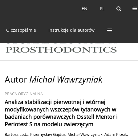
Bieżący numer
Archiwum
EN
PL
EN
PL
O czasopiśmie
Instrukcje dla autorów
Autor
Michał Wawrzyniak
PRACA ORYGINALNA
Analiza stabilizacji pierwotnej i wtórnej
modyfikowanych wszczepów tytanowych w
badaniach porównawczych Osstell Mentor i
Periotest S na modelu zwierzęcym
Bartosz Leda
,
Przemysław Gajdus
,
Michał Wawrzyniak
,
Adam Piosik
,