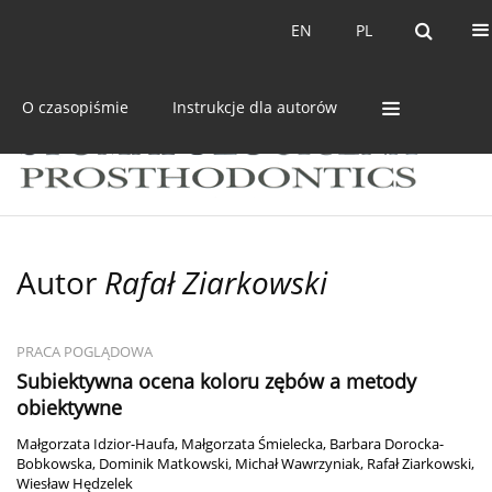
Bieżący numer
Archiwum
EN
PL
EN
PL
O czasopiśmie
Instrukcje dla autorów
Autor
Rafał Ziarkowski
PRACA POGLĄDOWA
Subiektywna ocena koloru zębów a metody
obiektywne
Małgorzata Idzior-Haufa
,
Małgorzata Śmielecka
,
Barbara Dorocka-
Bobkowska
,
Dominik Matkowski
,
Michał Wawrzyniak
,
Rafał Ziarkowski
,
Wiesław Hędzelek