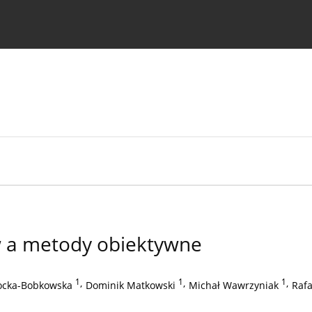
strukcje dla autorów
w a metody obiektywne
1
,
1
,
1
,
ocka-Bobkowska
Dominik Matkowski
Michał Wawrzyniak
Rafa