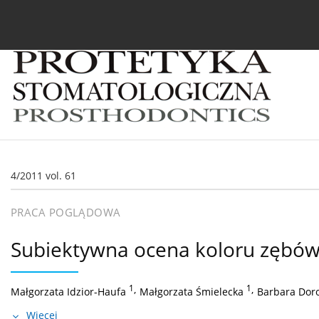
Bieżący numer
Archiwum
O czasopiśmie
In
4/2011 vol. 61
PRACA POGLĄDOWA
Subiektywna ocena koloru zębó
1
,
1
,
Małgorzata Idzior-Haufa
Małgorzata Śmielecka
Barbara Dor
Więcej