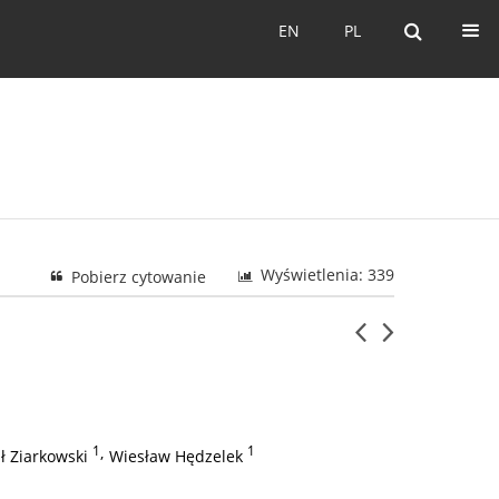
EN
PL
EN
PL
Wyświetlenia: 339
Pobierz cytowanie
1
,
1
ł Ziarkowski
Wiesław Hędzelek