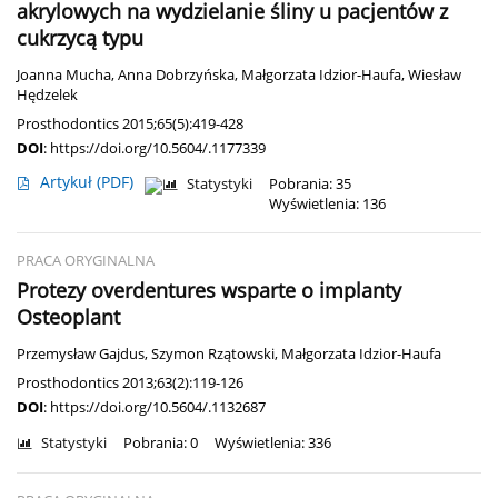
akrylowych na wydzielanie śliny u pacjentów z
cukrzycą typu
Joanna Mucha
,
Anna Dobrzyńska
,
Małgorzata Idzior-Haufa
,
Wiesław
Hędzelek
Prosthodontics 2015;65(5):419-428
DOI
:
https://doi.org/10.5604/.1177339
Artykuł
(PDF)
Statystyki
Pobrania: 35
Wyświetlenia: 136
PRACA ORYGINALNA
Protezy overdentures wsparte o implanty
Osteoplant
Przemysław Gajdus
,
Szymon Rzątowski
,
Małgorzata Idzior-Haufa
Prosthodontics 2013;63(2):119-126
DOI
:
https://doi.org/10.5604/.1132687
Statystyki
Pobrania: 0
Wyświetlenia: 336