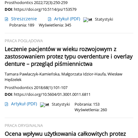
Prosthodontics 2022;72(3):250-259
DOI
:
https://doi.org/10.5114/ps/153579
Streszczenie
Artykuł
(PDF)
Statystyki
Pobrania: 189
Wyświetlenia: 345
PRACA POGLĄDOWA
Leczenie pacjentów w wieku rozwojowym z
zastosowaniem protez typu overdenture i overlay
denture – przegląd piśmiennictwa
Tamara Pawlaczyk-Kamieńska
,
Małgorzata Idzior-Haufa
,
Wiesław
Hędzelek
Prosthodontics 2018;68(1):101-107
DOI
:
https://doi.org/10.5604/01.3001.0011.6811
Artykuł
(PDF)
Statystyki
Pobrania: 153
Wyświetlenia: 260
PRACA ORYGINALNA
Ocena wpływu użytkowania całkowitych protez