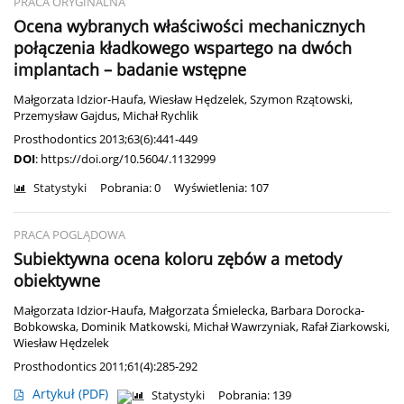
PRACA ORYGINALNA
Ocena wybranych właściwości mechanicznych
połączenia kładkowego wspartego na dwóch
implantach – badanie wstępne
Małgorzata Idzior-Haufa
,
Wiesław Hędzelek
,
Szymon Rzątowski
,
Przemysław Gajdus
,
Michał Rychlik
Prosthodontics 2013;63(6):441-449
DOI
:
https://doi.org/10.5604/.1132999
Statystyki
Pobrania: 0
Wyświetlenia: 107
PRACA POGLĄDOWA
Subiektywna ocena koloru zębów a metody
obiektywne
Małgorzata Idzior-Haufa
,
Małgorzata Śmielecka
,
Barbara Dorocka-
Bobkowska
,
Dominik Matkowski
,
Michał Wawrzyniak
,
Rafał Ziarkowski
,
Wiesław Hędzelek
Prosthodontics 2011;61(4):285-292
Artykuł
(PDF)
Statystyki
Pobrania: 139