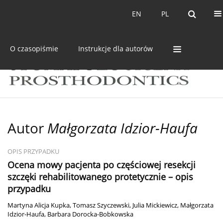
Bieżący numer
Archiwum
EN
PL
EN
PL
O czasopiśmie
Instrukcje dla autorów
Autor
Małgorzata Idzior-Haufa
OPIS PRZYPADKU
Ocena mowy pacjenta po częściowej resekcji
szczęki rehabilitowanego protetycznie – opis
przypadku
Martyna Alicja Kupka
,
Tomasz Szyczewski
,
Julia Mickiewicz
,
Małgorzata
Idzior-Haufa
,
Barbara Dorocka-Bobkowska