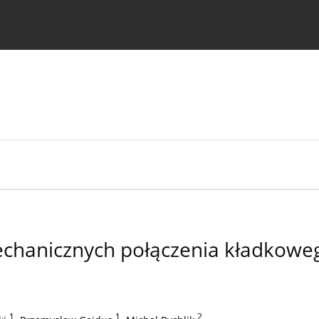
strukcje dla autorów
chanicznych połączenia kładkowe
1
,
1
,
2