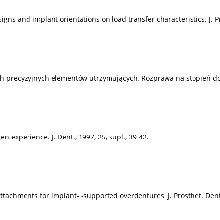
signs and implant orientations on load transfer characteristics. J. P
wych precyzyjnych elementów utrzymujących. Rozprawa na stopień d
experience. J. Dent., 1997, 25, supl., 39-42.
ttachments for implant- -supported overdentures. J. Prosthet. Dent.