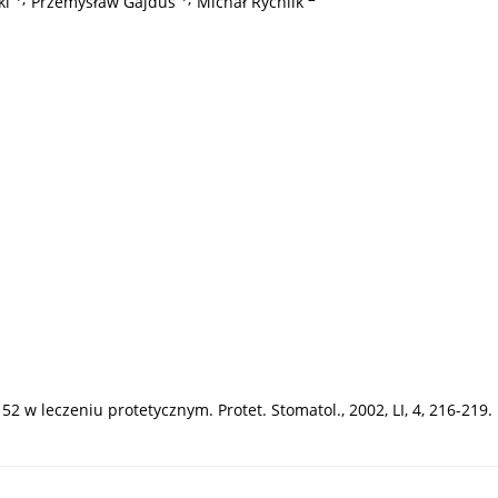
ki
Przemysław Gajdus
Michał Rychlik
52 w leczeniu protetycznym. Protet. Stomatol., 2002, LI, 4, 216-219.