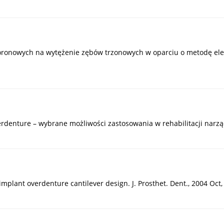
koronowych na wytężenie zębów trzonowych w oparciu o metodę eleme
 overdenture – wybrane możliwości zastosowania w rehabilitacji narzą
implant overdenture cantilever design. J. Prosthet. Dent., 2004 Oct, v