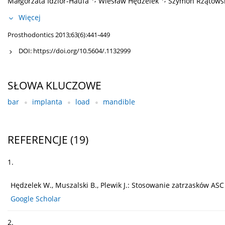
Małgorzata Idzior-Haufa
Wiesław Hędzelek
Szymon Rzątows
Więcej
Prosthodontics 2013;63(6):441-449
DOI:
https://doi.org/10.5604/.1132999
SŁOWA KLUCZOWE
bar
implanta
load
mandible
REFERENCJE
(19)
1.
Hędzelek W., Muszalski B., Plewik J.: Stosowanie zatrzasków ASC 
Google Scholar
2.