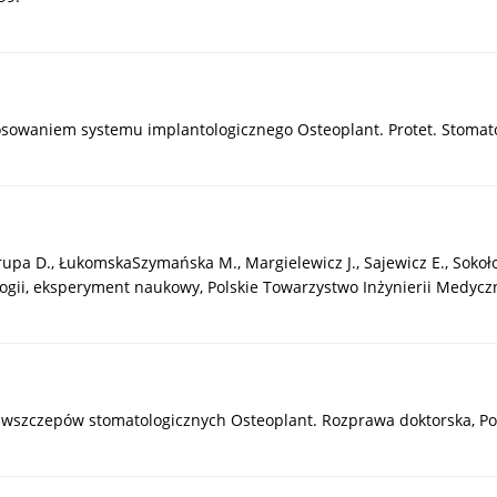
stosowaniem systemu implantologicznego Osteoplant. Protet. Stomatol
, Krupa D., ŁukomskaSzymańska M., Margielewicz J., Sajewicz E., Soko
logii, eksperyment naukowy, Polskie Towarzystwo Inżynierii Medycz
wszczepów stomatologicznych Osteoplant. Rozprawa doktorska, Po