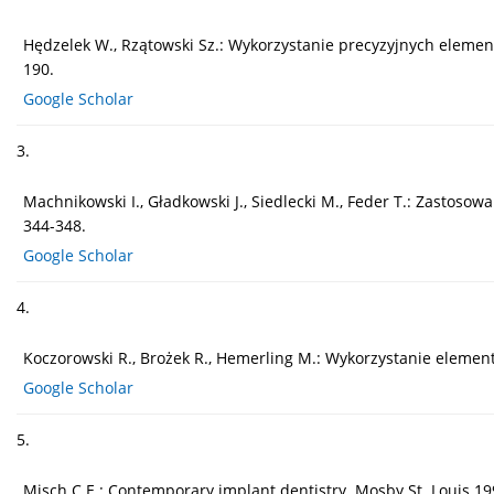
Hędzelek W., Rzątowski Sz.: Wykorzystanie precyzyjnych elemen
190.
Google Scholar
3.
Machnikowski I., Gładkowski J., Siedlecki M., Feder T.: Zastoso
344-348.
Google Scholar
4.
Koczorowski R., Brożek R., Hemerling M.: Wykorzystanie element
Google Scholar
5.
Misch C.E.: Contemporary implant dentistry. Mosby St. Louis 19