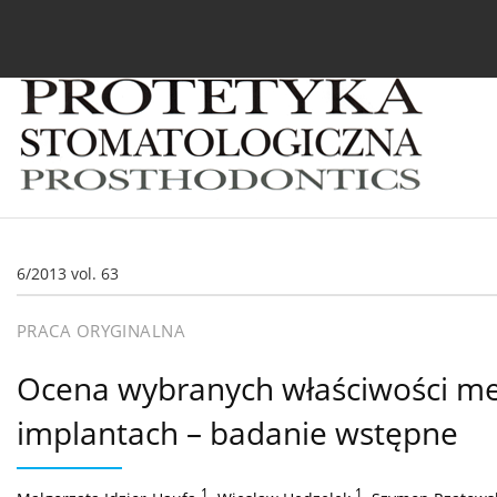
Bieżący numer
Archiwum
O czasopiśmie
In
6/2013 vol. 63
PRACA ORYGINALNA
Ocena wybranych właściwości me
implantach – badanie wstępne
1
,
1
,