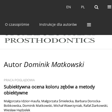
Bieżący numer
Archiwum
EN
PL
EN
PL
O czasopiśmie
Instrukcje dla autorów
Autor
Dominik Matkowski
PRACA POGLĄDOWA
Subiektywna ocena koloru zębów a metody
obiektywne
Małgorzata Idzior-Haufa
,
Małgorzata Śmielecka
,
Barbara Dorocka-
Bobkowska
,
Dominik Matkowski
,
Michał Wawrzyniak
,
Rafał Ziarkowski
,
Wiesław Hędzelek