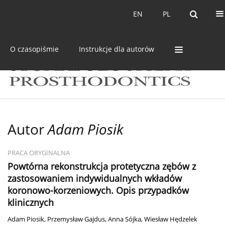
Bieżący numer
Archiwum
EN
PL
EN
PL
O czasopiśmie
Instrukcje dla autorów
Autor
Adam Piosik
PRACA ORYGINALNA
Powtórna rekonstrukcja protetyczna zębów z
zastosowaniem indywidualnych wkładów
koronowo-korzeniowych. Opis przypadków
klinicznych
Adam Piosik
,
Przemysław Gajdus
,
Anna Sójka
,
Wiesław Hędzelek