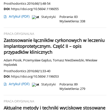
Prosthodontics 2016;66(1):48-54
DOI
:
https://doi.org/10.5604/.1196055
Artykuł
(PDF)
Statystyki
Pobrania: 83
Wyświetlenia: 338
PRACA ORYGINALNA
Zastosowanie łączników cyrkonowych w leczeniu
implantoprotetycznym. Część II – opis
przypadków klinicznych
Adam Piosik
,
Przemysław Gajdus
,
Tomasz Niedźwiedzki
,
Wiesław
Hędzelek
Prosthodontics 2016;66(1):33-40
DOI
:
https://doi.org/10.5604/.1196053
Artykuł
(PDF)
Statystyki
Pobrania: 89
Wyświetlenia: 279
PRACA ORYGINALNA
Aktualne metody i techniki wyciskowe stosowane