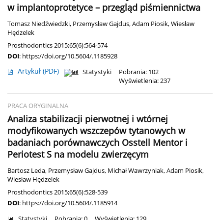
w implantoprotetyce – przegląd piśmiennictwa
Tomasz Niedźwiedzki
,
Przemysław Gajdus
,
Adam Piosik
,
Wiesław
Hędzelek
Prosthodontics 2015;65(6):564-574
DOI
:
https://doi.org/10.5604/.1185928
Artykuł
(PDF)
Statystyki
Pobrania: 102
Wyświetlenia: 237
PRACA ORYGINALNA
Analiza stabilizacji pierwotnej i wtórnej
modyfikowanych wszczepów tytanowych w
badaniach porównawczych Osstell Mentor i
Periotest S na modelu zwierzęcym
Bartosz Leda
,
Przemysław Gajdus
,
Michał Wawrzyniak
,
Adam Piosik
,
Wiesław Hędzelek
Prosthodontics 2015;65(6):528-539
DOI
:
https://doi.org/10.5604/.1185914
Statystyki
Pobrania: 0
Wyświetlenia: 129