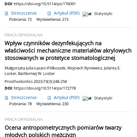
DOI
:
https://doi.org/10.5114/ps/176091
Streszczenie
Artykuł
(PDF)
Statystyki
Pobrania: 72
Wyświetlenia: 215
PRACA ORYGINALNA
Wpływ czynników dezynfekujących na
właściwości mechaniczne materiałów akrylowych
stosowanych w protetyce stomatologicznej
Małgorzata Julia Łazarz-Półkoszek
,
Wojciech Ryniewicz
,
Jolanta E.
Loster
,
Bartłomiej W. Loster
Prosthodontics 2023;73(3):248-256
DOI
:
https://doi.org/10.5114/ps/172778
Streszczenie
Artykuł
(PDF)
Statystyki
Pobrania: 78
Wyświetlenia: 230
PRACA ORYGINALNA
Ocena antropometrycznych pomiarów twarzy
młodych polskich mężczyzn