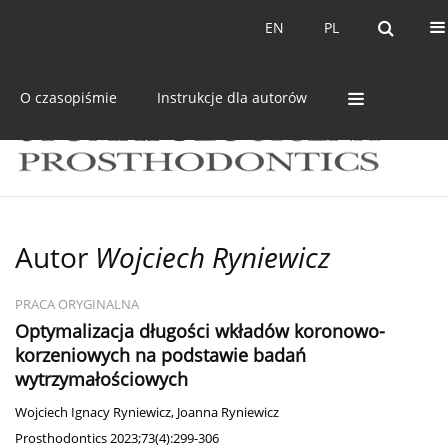
Bieżący numer
Archiwum
EN
PL
EN
PL
O czasopiśmie
Instrukcje dla autorów
Autor
Wojciech Ryniewicz
PRACA ORYGINALNA
Optymalizacja długości wkładów koronowo-
korzeniowych na podstawie badań
wytrzymałościowych
Wojciech Ignacy Ryniewicz
,
Joanna Ryniewicz
Prosthodontics 2023;73(4):299-306