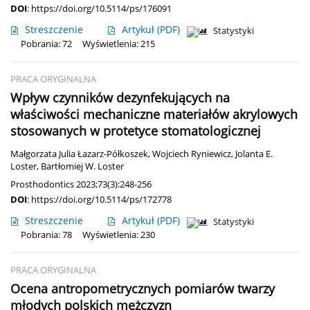
DOI
:
https://doi.org/10.5114/ps/176091
Streszczenie
Artykuł
(PDF)
Statystyki
Pobrania: 72
Wyświetlenia: 215
PRACA ORYGINALNA
Wpływ czynników dezynfekujących na
właściwości mechaniczne materiałów akrylowych
stosowanych w protetyce stomatologicznej
Małgorzata Julia Łazarz-Półkoszek
,
Wojciech Ryniewicz
,
Jolanta E.
Loster
,
Bartłomiej W. Loster
Prosthodontics 2023;73(3):248-256
DOI
:
https://doi.org/10.5114/ps/172778
Streszczenie
Artykuł
(PDF)
Statystyki
Pobrania: 78
Wyświetlenia: 230
PRACA ORYGINALNA
Ocena antropometrycznych pomiarów twarzy
młodych polskich mężczyzn