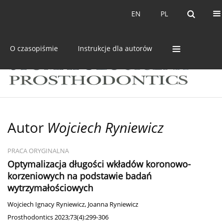
Bieżący numer
Archiwum
EN
PL
EN
PL
O czasopiśmie
Instrukcje dla autorów
Autor
Wojciech Ryniewicz
PRACA ORYGINALNA
Optymalizacja długości wkładów koronowo-
korzeniowych na podstawie badań
wytrzymałościowych
Wojciech Ignacy Ryniewicz
,
Joanna Ryniewicz
Prosthodontics 2023;73(4):299-306