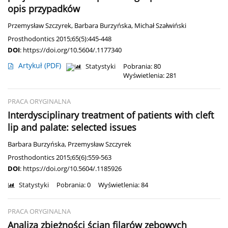
opis przypadków
Przemysław Szczyrek
,
Barbara Burzyńska
,
Michał Szałwiński
Prosthodontics 2015;65(5):445-448
DOI
:
https://doi.org/10.5604/.1177340
Artykuł
(PDF)
Statystyki
Pobrania: 80
Wyświetlenia: 281
PRACA ORYGINALNA
Interdysciplinary treatment of patients with cleft
lip and palate: selected issues
Barbara Burzyńska
,
Przemysław Szczyrek
Prosthodontics 2015;65(6):559-563
DOI
:
https://doi.org/10.5604/.1185926
Statystyki
Pobrania: 0
Wyświetlenia: 84
PRACA ORYGINALNA
Analiza zbieżności ścian filarów zębowych