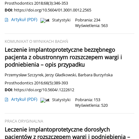
Prosthodontics 2018;68(3):346-353
DOI
:
https://doi.org/10.5604/01.3001.0012.2565
Artykuł
(PDF)
Statystyki
Pobrania: 234
Wyświetlenia: 563
KOMUNIKAT O WYNIKACH BADAŃ
Leczenie implantoprotetyczne bezzębnego
pacjenta z obustronnym rozszczepem wargi i
podniebienia – opis przypadku
Przemysław Szczyrek
,
Jerzy Gładkowski
,
Barbara Burzyńska
Prosthodontics 2016;66(5):389-393
DOI
:
https://doi.org/10.5604/.1222612
Artykuł
(PDF)
Statystyki
Pobrania: 153
Wyświetlenia: 520
PRACA ORYGINALNA
Leczenie implantoprotetyczne dorosłych
pacjentów z rozszczepem wargi i podniebienia –