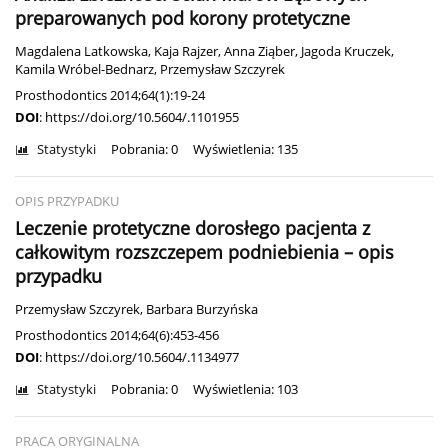
preparowanych pod korony protetyczne
Magdalena Latkowska
,
Kaja Rajzer
,
Anna Ziąber
,
Jagoda Kruczek
,
Kamila Wróbel-Bednarz
,
Przemysław Szczyrek
Prosthodontics 2014;64(1):19-24
DOI
:
https://doi.org/10.5604/.1101955
Statystyki
Pobrania: 0
Wyświetlenia: 135
OPIS PRZYPADKU
Leczenie protetyczne dorosłego pacjenta z
całkowitym rozszczepem podniebienia – opis
przypadku
Przemysław Szczyrek
,
Barbara Burzyńska
Prosthodontics 2014;64(6):453-456
DOI
:
https://doi.org/10.5604/.1134977
Statystyki
Pobrania: 0
Wyświetlenia: 103
PRACA ORYGINALNA