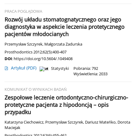
PRACA POGLĄDOWA
Rozwój układu stomatognatycznego oraz jego
diagnostyka w aspekcie leczenia protetycznego
pacjentów młodocianych
Przemysław Szczyrek
,
Małgorzata Zadurska
Prosthodontics 2012;62(5):400-407
DOI
:
https://doi.org/10.5604/.1049408
Artykuł
(PDF)
Statystyki
Pobrania: 792
Wyświetlenia: 2033
KOMUNIKAT O WYNIKACH BADAŃ
Zespołowe leczenie ortodontyczno-chirurgiczno-
protetyczne pacjenta z hipodoncją – opis
przypadku
Katarzyna Ciechowicz
,
Przemysław Szczyrek
,
Dariusz Mateńko
,
Dorota
Maciejak
Prosthodontics 2012;62(6):455-462