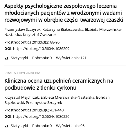
Aspekty psychologiczne zespołowego leczenia
młodocianych pacjentów z wrodzonymi wadami
rozwojowymi w obrębie części twarzowej czaszki
Przemysław Szczyrek
,
Katarzyna Białoszewska
,
Elżbieta Mierzwińska-
Nastalska
,
Krzysztof Owczarek
Prosthodontics 2013;63(2):88-96
DOI
:
https://doi.org/10.5604/.1086209
Statystyki
Pobrania: 0
Wyświetlenia: 121
PRACA ORYGINALNA
Kliniczna ocena uzupełnień ceramicznych na
podbudowie z tlenku cyrkonu
Krzysztof Majchrzak
,
Elżbieta Mierzwińska-Nastalska
,
Bohdan
Bączkowski
,
Przemysław Szczyrek
Prosthodontics 2013;63(6):431-440
DOI
:
https://doi.org/10.5604/.1086226
Statystyki
Pobrania: 0
Wyświetlenia: 96