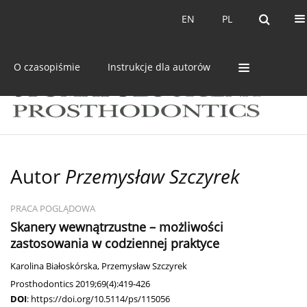
Bieżący numer
Archiwum
EN
PL
EN
PL
O czasopiśmie
Instrukcje dla autorów
Autor
Przemysław Szczyrek
PRACA POGLĄDOWA
Skanery wewnątrzustne – możliwości
zastosowania w codziennej praktyce
Karolina Białoskórska
,
Przemysław Szczyrek
Prosthodontics 2019;69(4):419-426
DOI
:
https://doi.org/10.5114/ps/115056