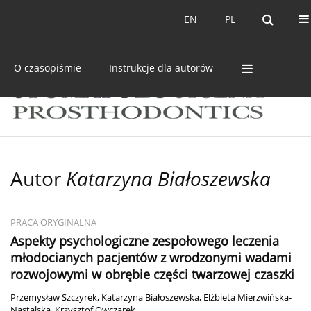
Bieżący numer
Archiwum
EN
PL
EN
PL
O czasopiśmie
Instrukcje dla autorów
Autor
Katarzyna Białoszewska
PRACA ORYGINALNA
Aspekty psychologiczne zespołowego leczenia
młodocianych pacjentów z wrodzonymi wadami
rozwojowymi w obrębie części twarzowej czaszki
Przemysław Szczyrek
,
Katarzyna Białoszewska
,
Elżbieta Mierzwińska-
Nastalska
,
Krzysztof Owczarek