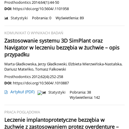
Prosthodontics 2014;64(1):44-50
DOI
:
https://doi.org/10.5604/.1101958
Statystyki
Pobrania: 0
Wyświetlenia: 89
KOMUNIKAT O WYNIKACH BADAŃ
Zastosowanie systemu 3D SimPlant oraz
Navigator w leczeniu bezzębia w żuchwie – opis
przypadku
Marta Gładkowska
,
Jerzy Gładkowski
,
Elżbieta Mierzwińska-Nastalska
,
Dariusz Mateńko
,
Tomasz Falkowski
Prosthodontics 2012;62(4):252-258
DOI
:
https://doi.org/10.5604/.1010887
Artykuł
(PDF)
Statystyki
Pobrania: 38
Wyświetlenia: 142
PRACA POGLĄDOWA
Leczenie implantoprotetyczne bezzębia w
żuchwie z zastosowaniem protez overdenture –