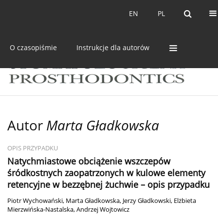
Bieżący numer
Archiwum
EN
PL
EN
PL
O czasopiśmie
Instrukcje dla autorów
Autor
Marta Gładkowska
OPIS PRZYPADKU
Natychmiastowe obciążenie wszczepów
śródkostnych zaopatrzonych w kulowe elementy
retencyjne w bezzębnej żuchwie – opis przypadku
Piotr Wychowański
,
Marta Gładkowska
,
Jerzy Gładkowski
,
Elżbieta
Mierzwińska-Nastalska
,
Andrzej Wojtowicz