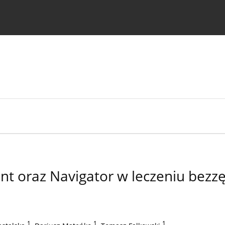
strukcje dla autorów
t oraz Navigator w leczeniu bezzę
1
,
1
,
1