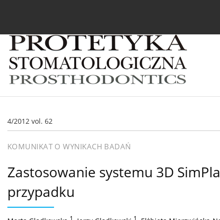
Bieżący numer
Archiwum
O czasopiśmie
In
4/2012 vol. 62
KOMUNIKAT O WYNIKACH BADAŃ
Zastosowanie systemu 3D SimPlan
przypadku
1
,
1
,