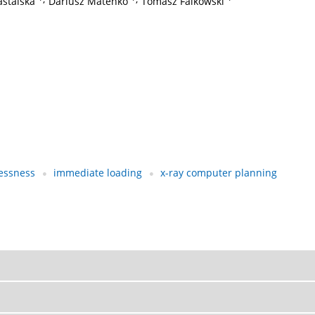
astalska
Dariusz Mateńko
Tomasz Falkowski
essness
immediate loading
x-ray computer planning