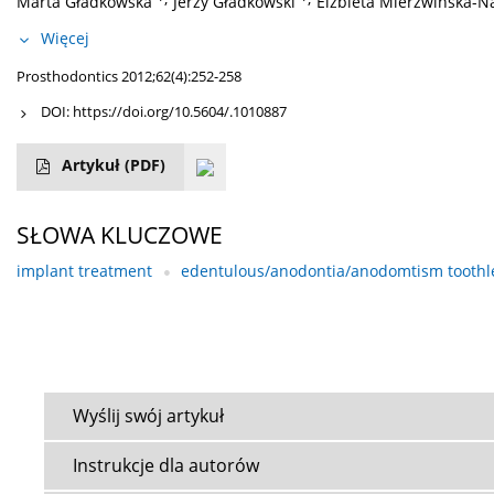
Marta Gładkowska
Jerzy Gładkowski
Elżbieta Mierzwińska-N
Więcej
Prosthodontics 2012;62(4):252-258
DOI:
https://doi.org/10.5604/.1010887
Artykuł
(PDF)
SŁOWA KLUCZOWE
implant treatment
edentulous/anodontia/anodomtism toothl
Wyślij swój artykuł
Instrukcje dla autorów