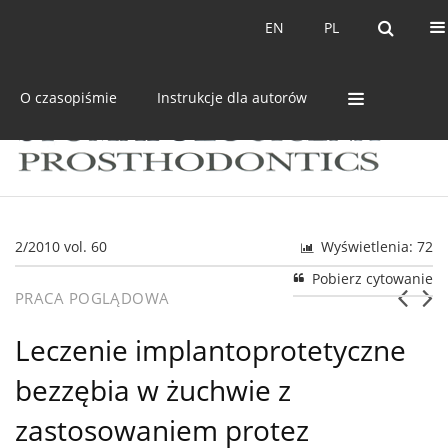
Bieżący numer
Archiwum
EN
PL
EN
PL
O czasopiśmie
Instrukcje dla autorów
2/2010 vol. 60
Wyświetlenia: 72
Pobierz cytowanie
PRACA POGLĄDOWA
Leczenie implantoprotetyczne
bezzębia w żuchwie z
zastosowaniem protez