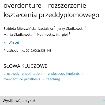
overdenture – rozszerzenie
kształcenia przeddyplomowego
1
,
1
,
Elżbieta Mierzwińska-Nastalska
Jerzy Gładkowski
1
,
1
Marta Gładkowska
Przemysław Kurpiel
Więcej
Prosthodontics 2010;60(2):138-143
SŁOWA KLUCZOWE
prosthetic rehabilitation
endoseous implants
overdenture prosthesis
teaching
Wyślij swój artykuł