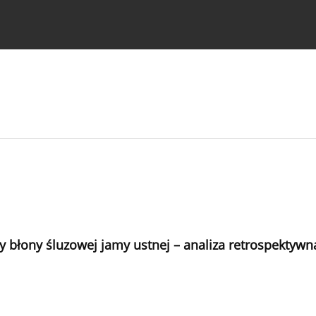
strukcje dla autorów
 błony śluzowej jamy ustnej – analiza retrospektywn