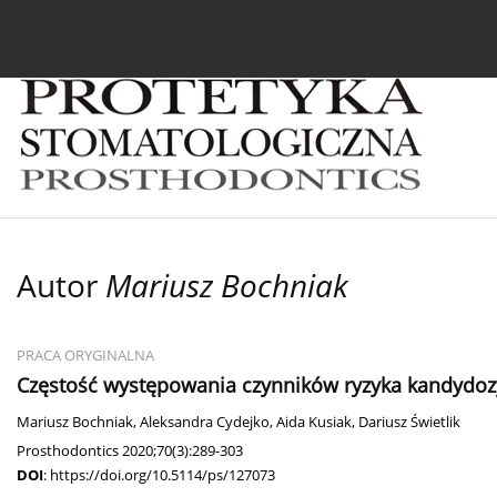
Bieżący numer
Archiwum
O czasopiśmie
In
Autor
Mariusz Bochniak
PRACA ORYGINALNA
Częstość występowania czynników ryzyka kandydozy
Mariusz Bochniak
,
Aleksandra Cydejko
,
Aida Kusiak
,
Dariusz Świetlik
Prosthodontics 2020;70(3):289-303
DOI
:
https://doi.org/10.5114/ps/127073